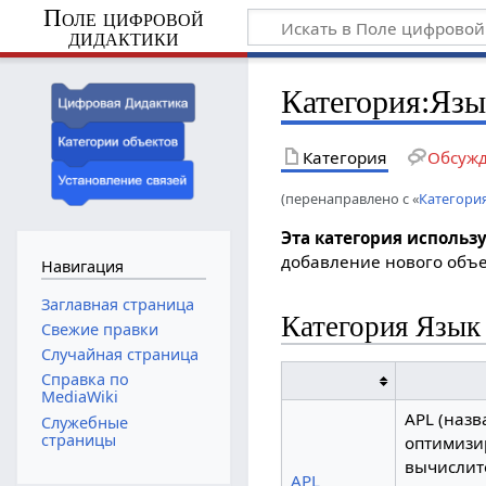
Поле цифровой
дидактики
Категория
:
Язы
Категория
Обсуж
(перенаправлено с «
Категори
Эта категория использ
добавление нового объе
Навигация
Заглавная страница
Категория Язык
Свежие правки
Случайная страница
Справка по
MediaWiki
APL (назв
Служебные
страницы
оптимизи
вычислит
APL