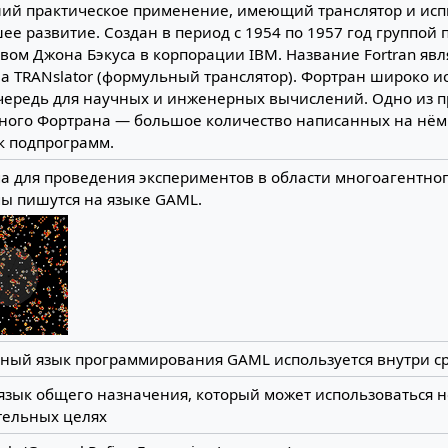
ий практическое применение, имеющий транслятор и ис
е развитие. Создан в период с 1954 по 1957 год группой
вом Джона Бэкуса в корпорации IBM. Название Fortran яв
a TRANslator (формульный транслятор). Фортран широко ис
чередь для научных и инженерных вычислений. Одно из 
ного Фортрана — большое количество написанных на нём
к подпрограмм.
а для проведения экспериментов в области многоагентно
ы пишутся на языке GAML.
ный язык программирования GAML используется внутри 
зык общего назначения, который может использоваться н
тельных целях