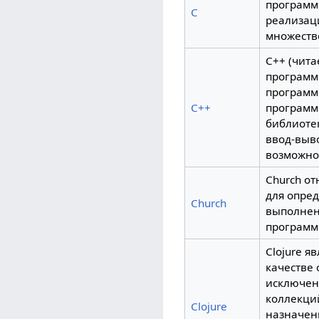
программ
C
реализац
множеств
C++ (чит
программ
программ
C++
программ
библиотек
ввод-выв
возможно
Church от
для опред
Church
выполнен
программ
Clojure 
качестве 
исключен
коллекци
Clojure
назначен