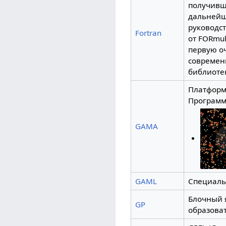
получивш
дальнейше
руководст
Fortran
от FORmul
первую о
современ
библиоте
Платформ
Программ
GAMA
GAML
Специаль
Блочный я
GP
образова