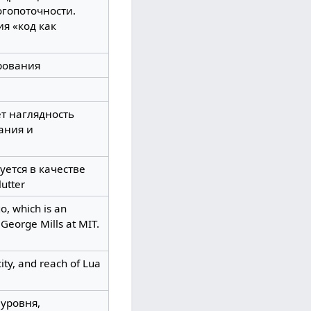
гопоточности.
ия «код как
рования
т наглядность
ания и
уется в качестве
utter
o, which is an
George Mills at MIT.
ity, and reach of Lua
 уровня,