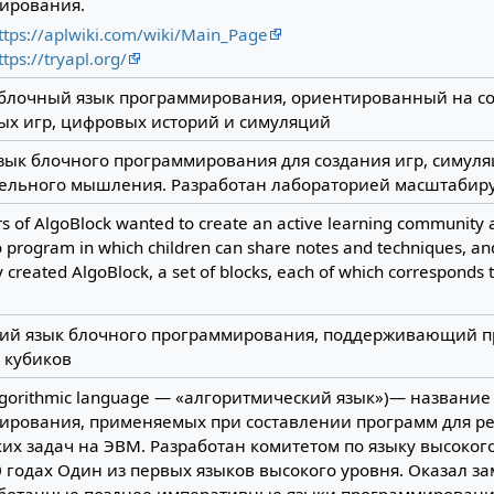
ирования.
ttps://aplwiki.com/wiki/Main_Page
ttps://tryapl.org/
блочный язык программирования, ориентированный на с
ых игр, цифровых историй и симуляций
зык блочного программирования для создания игр, симуля
ельного мышления. Разработан лабораторией масштабир
s of AlgoBlock wanted to create an active learning community
o program in which children can share notes and techniques, an
y created AlgoBlock, a set of blocks, each of which correspond
й язык блочного программирования, поддерживающий 
 кубиков
algorithmic language — «алгоритмический язык»)— название
ирования, применяемых при составлении программ для р
их задач на ЭВМ. Разработан комитетом по языку высокого 
 годах Один из первых языков высокого уровня. Оказал з