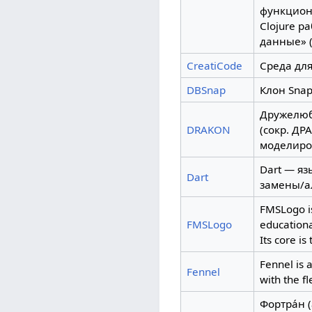
функцион
Clojure р
данные» (
CreatiCode
Среда дл
DBSnap
Клон Snap
Дружелюб
DRAKON
(сокр. Д
моделиро
Dart — яз
Dart
замены/ал
FMSLogo is
FMSLogo
educationa
Its core i
Fennel is 
Fennel
with the fl
Фортра́н 