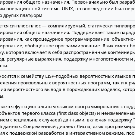
ирования общего назначения. Первоначально был разраб
ии операционной системы UNIX, но впоследствии был пер
о других платформ
ается си-плюс-плюс — компилируемый, статически типизир
ирования общего назначения. Поддерживает такие пара
ирования, как процедурное программирование, объектно
ирование, обобщённое программирование. Язык имеет бо
у, которая включает в себя распространённые контейнер
од, регулярные выражения, поддержку многопоточности и 
сти.
носится к семейству LISP-подобных вероятностных языков
еления произвольных вероятностных программ, так и к ря
ия вероятностного вывода в порождающих моделях, котор
ы.
является функциональным языком программирования с под
объектов первого класса (first class objects) и неизменяемы
ием специальных случаев) данными, включая поддержку 
й данных. Современный диалект Лиспа, язык программир
ия с поддержкой разработки в интерактивном режиме, п