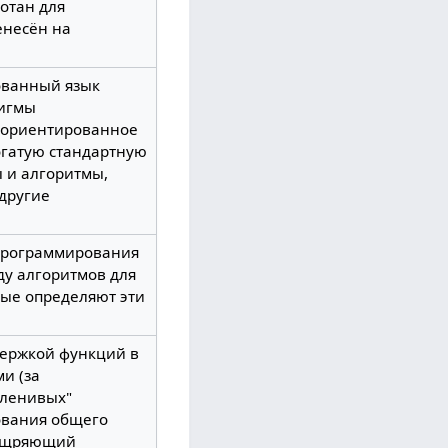
отан для
енесён на
ованный язык
дигмы
-ориентированное
гатую стандартную
ы и алгоритмы,
другие
 программирования
ду алгоритмов для
ые определяют эти
держкой функций в
ми (за
"ленивых"
ования общего
оощряющий