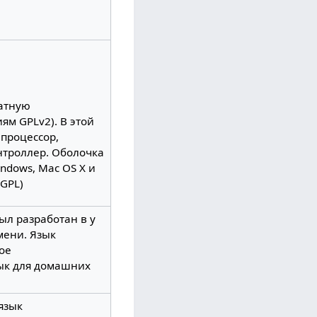
атную
ям GPLv2). В этой
епроцессор,
нтроллер. Оболочка
indows, Mac OS X и
LGPL)
л разработан в у
мени. Язык
ое
зык для домашних
язык