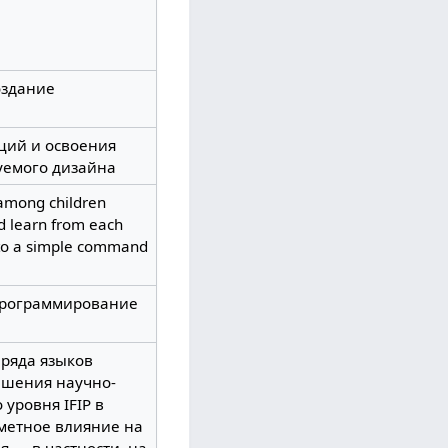
оздание
ций и освоения
уемого дизайна
 among children
d learn from each
s to a simple command
программирование
 ряда языков
ешения научно-
уровня IFIP в
аметное влияние на