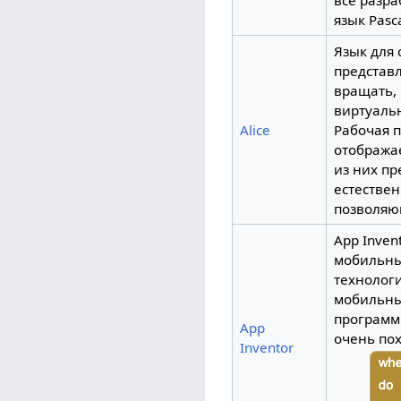
все разр
язык Pasca
Язык для 
представл
вращать, 
виртуаль
Alice
Рабочая п
отображае
из них пр
естествен
позволяю
App Inven
мобильны
технологи
мобильны
программ
App
очень пох
Inventor