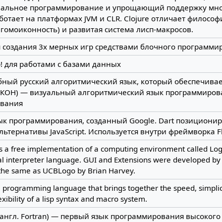
альное программирование и упрощающий поддержку мно
аботает на платформах JVM и CLR. Clojure отличает философ
гомоиконность) и развитая система лисп-макросов.
я создания 3х мерных игр средствами блочного программи
! для работами с базами данных
ный русский алгоритмический язык, который обеспечивае
РАКОН) — визуальный алгоритмический язык программиров
вания
ык программирования, созданный Google. Dart позиционир
ьтернативы JavaScript. Используется внутри фреймворка Fl
 a free implementation of a computing environment called Log
l interpreter language. GUI and Extensions were developed by 
s the same as UCBLogo by Brian Harvey.
a programming language that brings together the speed, simplic
exibility of a lisp syntax and macro system.
(англ. Fortran) — первый язык программирования высокого