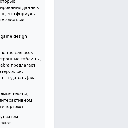
которые
егирования данных
оль, что формулы
лее сложные
e game design
чение для всех
ектронные таблицы,
Gebra предлагает
атериалов,
 создавать Java-
.
дино тексты,
 интерактивном
гиперток»)
ут затем
оляют