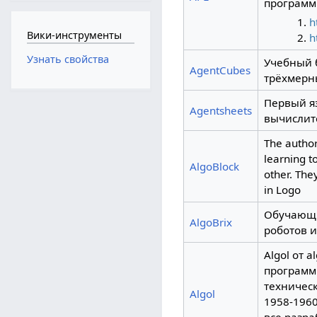
программ
h
Вики-инструменты
h
Узнать свойства
Учебный 
AgentCubes
трёхмерн
Первый я
Agentsheets
вычислит
The author
learning t
AlgoBlock
other. The
in Logo
Обучающи
AlgoBrix
роботов и
Algol от 
программ
техническ
Algol
1958-1960