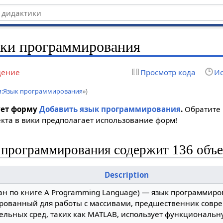
ки программирования
дение
Просмотр кода
Ис
я:Язык программирования
»)
ует форму
Добавить язык программирования
.
Обратите 
кта в вики предполагает использование форм!
 программирования содержит 136 объ
Description
ан по книге A Programming Language) — язык программиро
рованный для работы с массивами, предшественник совр
ельных сред, таких как MATLAB, использует функциональ