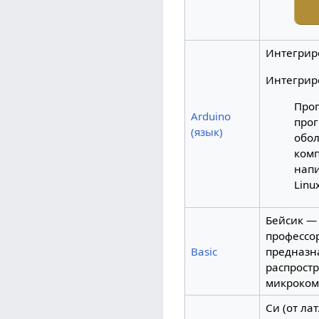
Интегрир
Интегрир
Прог
Arduino
прог
(язык)
обол
комп
напи
Linu
Бейсик —
профессо
Basic
предназн
распростр
микроком
Си (от ла