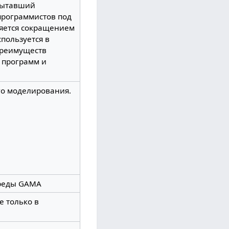
пытавший
 программистов под
ляется сокращением
пользуется в
преимуществ
 программ и
го моделирования.
среды GAMA
е только в