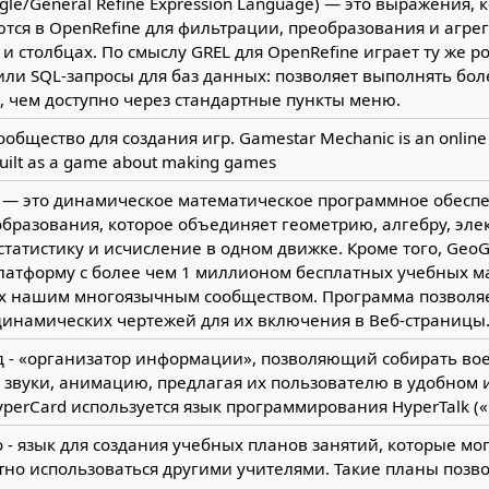
gle/General Refine Expression Language) — это выражения, 
ются в OpenRefine для фильтрации, преобразования и агр
 и столбцах. По смыслу GREL для OpenRefine играет ту же р
 или SQL‑запросы для баз данных: позволяет выполнять бо
, чем доступно через стандартные пункты меню.
ообщество для создания игр. Gamestar Mechanic is an onlin
built as a game about making games
 — это динамическое математическое программное обеспе
бразования, которое объединяет геометрию, алгебру, эл
статистику и исчисление в одном движке. Кроме того, Geo
латформу с более чем 1 миллионом бесплатных учебных м
х нашим многоязычным сообществом. Программа позволяет
динамических чертежей для их включения в Веб-страницы
д - «организатор информации», позволяющий собирать вое
, звуки, анимацию, предлагая их пользователю в удобном
yperCard используется язык программирования HyperTalk («
о - язык для создания учебных планов занятий, которые мог
тно использоваться другими учителями. Такие планы позв