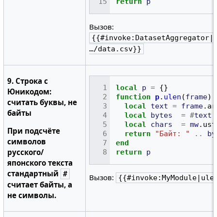
return
p
Вызов:
{{#invoke:DatasetAggregator|
…/data.csv}}
9. Строка с
local
p
=
{}
Юникодом:
function
p
.
ulen
(
frame
)
считать буквы, не
local
text
=
frame
.
ar
байты
local
bytes
=
#
text
local
chars
=
mw
.
ust
При подсчёте
return
"Байт: "
..
by
символов
end
русского/
return
p
японского текста
стандартный
#
Вызов:
{{#invoke:MyModule|ule
считает байты, а
не символы.