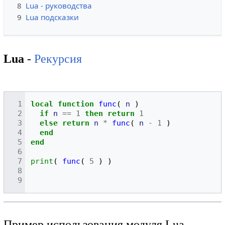
8
Lua - руководства
9
Lua подсказки
Lua
-
Рекурсия
local
function
func
(
n
)
if
n
==
1
then
return
1
else
return
n
*
func
(
n
-
1
)
end
end
print
(
func
(
5
)
)
Пример использования модуля Lua