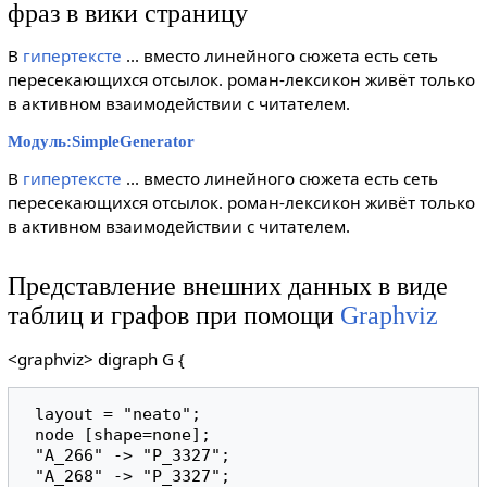
фраз в вики страницу
В
гипертексте
... вместо линейного сюжета есть сеть
пересекающихся отсылок. роман-лексикон живёт только
в активном взаимодействии с читателем.
Модуль:SimpleGenerator
В
гипертексте
... вместо линейного сюжета есть сеть
пересекающихся отсылок. роман-лексикон живёт только
в активном взаимодействии с читателем.
Представление внешних данных в виде
таблиц и графов при помощи
Graphviz
<graphviz> digraph G {
 layout = "neato";

 node [shape=none];

 "A_266" -> "P_3327";

 "A_268" -> "P_3327";
