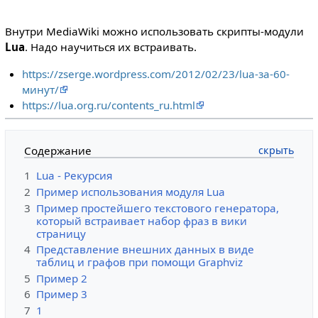
Внутри MediaWiki можно использовать скрипты-модули
Lua
. Надо научиться их встраивать.
https://zserge.wordpress.com/2012/02/23/lua-за-60-
минут/
https://lua.org.ru/contents_ru.html
Содержание
1
Lua - Рекурсия
2
Пример использования модуля Lua
3
Пример простейшего текстового генератора,
который встраивает набор фраз в вики
страницу
4
Представление внешних данных в виде
таблиц и графов при помощи Graphviz
5
Пример 2
6
Пример 3
7
1