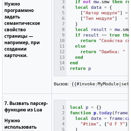
if
not
mw
.
smw
then
re
Нужно
local
data
=
{
программно
[
"Автор модуля"
]
=
задать
[
"Тип модуля"
]
=
семантическое
}
свойство
local
result
=
mw
.
smw
if
result
==
true
the
страницы —
return
"Свойства со
например, при
else
создании
return
"Ошибка: "
.
карточки.
end
end
return
p
Вызов:
{{#invoke:MyModule|set
7. Вызвать парсер-
local
p
=
{}
функцию из Lua
function
p
.
today
(
frame
)
local
date
=
frame
:
ca
Нужно
"#time"
,
{
"d F Y"
}
использовать
)