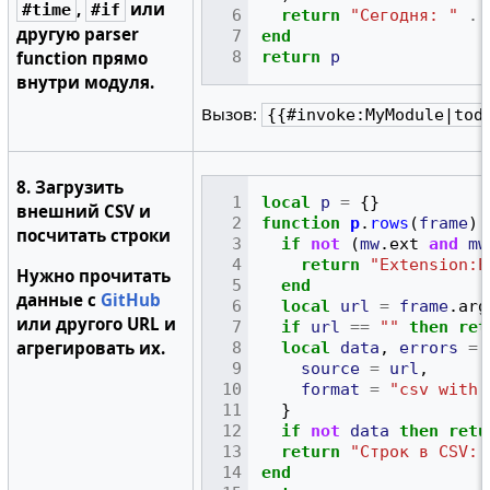
,
или
#time
#if
return
"Сегодня: "
..
другую parser
end
function прямо
return
p
внутри модуля.
Вызов:
{{#invoke:MyModule|tod
8. Загрузить
local
p
=
{}
внешний CSV и
function
p
.
rows
(
frame
)
посчитать строки
if
not
(
mw
.
ext
and
mw
return
"Extension:E
Нужно прочитать
end
данные с
GitHub
local
url
=
frame
.
arg
или другого URL и
if
url
==
""
then
ret
агрегировать их.
local
data
,
errors
=
source
=
url
,
format
=
"csv with 
}
if
not
data
then
retu
return
"Строк в CSV: 
end