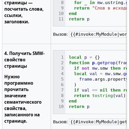
страницы —
for
_
in
mw
.
ustring
.
g
return
"Слов в исходн
посчитать слова,
end
ссылки,
return
p
заголовки.
Вызов:
{{#invoke:MyModule|wor
4. Получить SMW-
local
p
=
{}
свойство
function
p
.
getprop
(
fram
страницы
if
not
mw
.
smw
then
re
local
val
=
mw
.
smw
.
ge
Нужно
frame
.
args
.
property
программно
)
прочитать
if
val
==
nil
then
re
значение
return
tostring
(
val
)
end
семантического
return
p
свойства,
записанного на
странице.
Вызов:
{{#invoke:MyModule|get