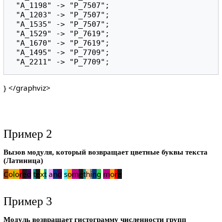
 "A_1198" -> "P_7507";

 "A_1203" -> "P_7507";

 "A_1535" -> "P_7507";

 "A_1529" -> "P_7619";

 "A_1670" -> "P_7619";

 "A_1495" -> "P_7709";

} </graphviz>
Пример 2
Вызов модуля, который возвращает цветные буквы текста
(Латиница)
C
o
l
o
r
e
d
t
e
x
t
a
n
d
s
o
m
e
t
h
i
n
g
m
o
r
e
Пример 3
Модуль возвращает гистограмму численности групп