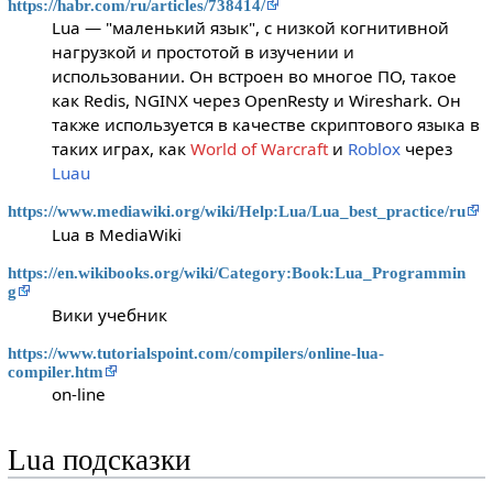
https://habr.com/ru/articles/738414/
Lua — "маленький язык", с низкой когнитивной
нагрузкой и простотой в изучении и
использовании. Он встроен во многое ПО, такое
как Redis, NGINX через OpenResty и Wireshark. Он
также используется в качестве скриптового языка в
таких играх, как
World of Warcraft
и
Roblox
через
Luau
https://www.mediawiki.org/wiki/Help:Lua/Lua_best_practice/ru
Lua в MediaWiki
https://en.wikibooks.org/wiki/Category:Book:Lua_Programmin
g
Вики учебник
https://www.tutorialspoint.com/compilers/online-lua-
compiler.htm
on-line
Lua подсказки