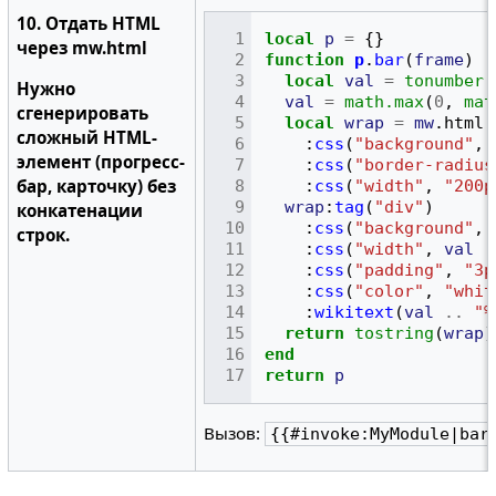
10. Отдать HTML
local
p
=
{}
через mw.html
function
p
.
bar
(
frame
)
local
val
=
tonumber
(
Нужно
val
=
math.max
(
0
,
mat
сгенерировать
local
wrap
=
mw
.
html
.
сложный HTML-
:
css
(
"background"
,
элемент (прогресс-
:
css
(
"border-radius
бар, карточку) без
:
css
(
"width"
,
"200p
wrap
:
tag
(
"div"
)
конкатенации
:
css
(
"background"
,
строк.
:
css
(
"width"
,
val
.
:
css
(
"padding"
,
"3p
:
css
(
"color"
,
"whit
:
wikitext
(
val
..
"%
return
tostring
(
wrap
)
end
return
p
Вызов:
{{#invoke:MyModule|bar