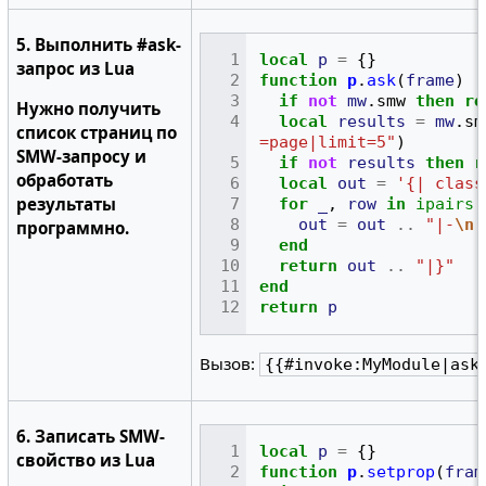
5. Выполнить #ask-
local
p
=
{}
запрос из Lua
function
p
.
ask
(
frame
)
if
not
mw
.
smw
then
re
Нужно получить
local
results
=
mw
.
sm
список страниц по
=page|limit=5"
)
SMW-запросу и
if
not
results
then
r
обработать
local
out
=
'{| class
результаты
for
_
,
row
in
ipairs
(
out
=
out
..
"|-
\n
|
программно.
end
return
out
..
"|}"
end
return
p
Вызов:
{{#invoke:MyModule|ask
6. Записать SMW-
local
p
=
{}
свойство из Lua
function
p
.
setprop
(
fram