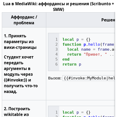
Lua в MediaWiki: аффордансы и решения (Scribunto +
SMW)
Аффорданс /
Решени
проблема
1. Принять
local
p
=
{}
параметры из
function
p
.
hello
(
frame
)
вики-страницы
local
name
=
frame
.
ar
return
"Привет, "
..
Студент хочет
end
передать
return
p
аргументы в
модуль через
Вызов:
{{#invoke:MyModule|hel
{{#invoke:}} и
получить что-то
назад.
2. Построить
local
p
=
{}
wikitable из