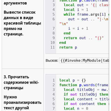
function
p
.
table
(
frame
)
аргументов
local
out
=
'{| class
local
i
=
1
Вывести список
while
frame
.
args
[
i
]
d
данных в виде
out
=
out
..
"|-
\n
|
красивой таблицы
"
\n
"
прямо на
i
=
i
+
1
end
странице.
return
out
..
"|}"
end
return
p
Вызов:
{{#invoke:MyModule|tab
3. Прочитать
local
p
=
{}
содержимое wiki-
function
p
.
words
(
frame
)
страницы
local
titleObj
=
mw
.
t
if
not
titleObj
then
Нужно
local
content
=
title
проанализировать
if
not
content
then
r
текст другой
local
n
=
0