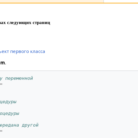
вах следующих страниц
ект первого класса
im
.
у переменной
=
цедуры
оцедуры
ередана другой
=