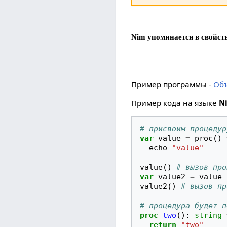
Nim упоминается в свойст
Пример программы -
Объ
Пример кода на языке
N
# присвоим процедур
var
value
=
proc
()
echo
"value"
value
()
# вызов про
var
value2
=
value
value2
()
# вызов пр
# процедура будет п
proc
two
():
string
return
"two"