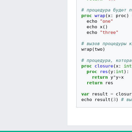
# процедура будет п
proc
wrap
(
x
:
proc
)
echo
"one"
echo
x
()
echo
"three"
# вызов процедуры к
wrap
(
two
)
# процедура, котора
proc
closure
(
x
:
int
proc
res
(
y
:
int
):
return
y
*
y
+
x
return
res
var
result
=
closur
echo
result
(
3
)
# вы