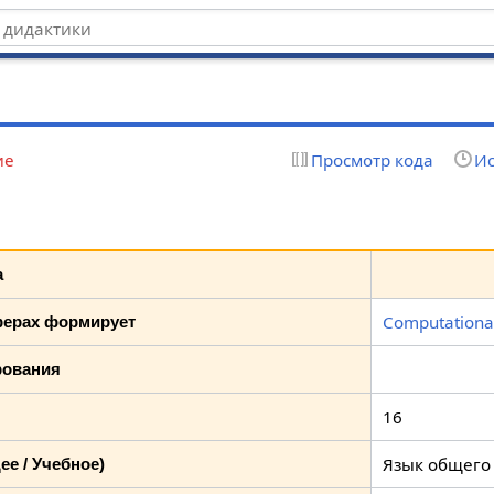
ие
Просмотр кода
Ис
а
Computational
ферах формирует
рования
16
Язык общего
е / Учебное)