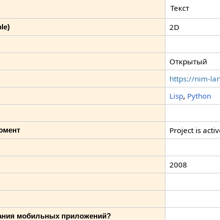
Текст
2D
le)
Открытый
https://nim-la
Lisp
,
Python
Project is acti
омент
2008
дания мобильных приложений?