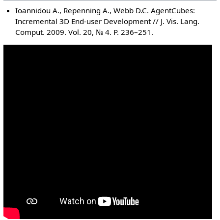
Ioannidou A., Repenning A., Webb D.C. AgentCubes:
Incremental 3D End-user Development // J. Vis. Lang.
Comput. 2009. Vol. 20, № 4. P. 236–251.