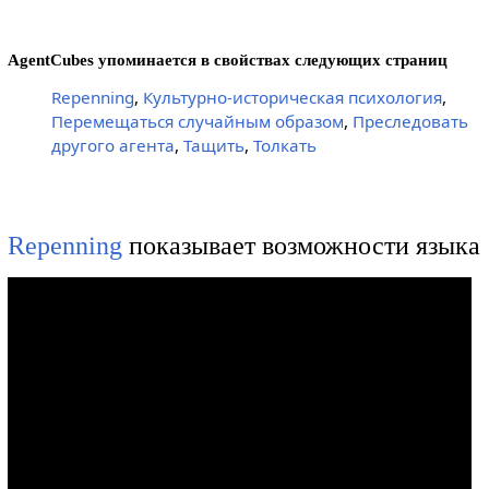
AgentCubes упоминается в свойствах следующих страниц
Repenning
,
Культурно-историческая психология
,
Перемещаться случайным образом
,
Преследовать
другого агента
,
Тащить
,
Толкать
Repenning
показывает возможности языка