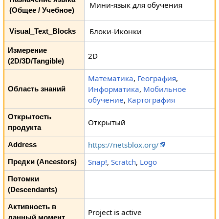
Мини-язык для обучения
(Общее / Учебное)
Блоки-Иконки
Visual_Text_Blocks
Измерение
2D
(2D/3D/Tangible)
Математика
,
География
,
Информатика
,
Мобильное
Область знаний
обучение
,
Картография
Открытость
Открытый
продукта
https://netsblox.org/
Address
Snap!
,
Scratch
,
Logo
Предки (Ancestors)
Потомки
(Descendants)
Активность в
Project is active
данный момент