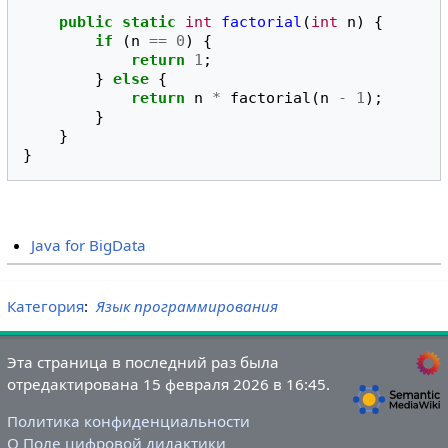
public
static
int
factorial
(
int
n
)
{
if
(
n
==
0
)
{
return
1
;
}
else
{
return
n
*
factorial
(
n
-
1
);
}
}
}
Java for BigData
Категория
:
Язык программирования
Эта страница в последний раз была
отредактирована 15 февраля 2026 в 16:45.
Политика конфиденциальности
О Поле цифровой дидактики