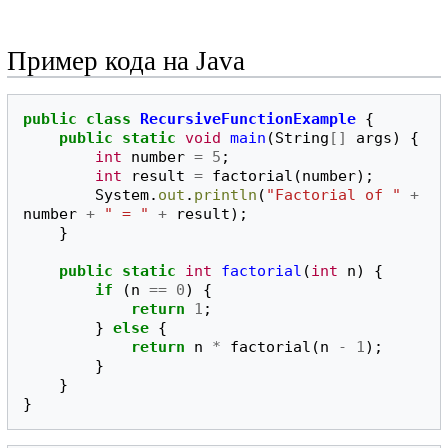
Пример кода на Java
public
class
RecursiveFunctionExample
{
public
static
void
main
(
String
[]
args
)
{
int
number
=
5
;
int
result
=
factorial
(
number
);
System
.
out
.
println
(
"Factorial of "
+
number
+
" = "
+
result
);
}
public
static
int
factorial
(
int
n
)
{
if
(
n
==
0
)
{
return
1
;
}
else
{
return
n
*
factorial
(
n
-
1
);
}
}
}