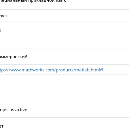
пециальный прикладной язык
екст
D
оммерческий
ttps://www.mathworks.com/products/matlab.html
oject is active
ет