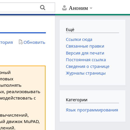
Аноним
Ещё
Ссылки сюда
тория
Обновить
Связанные правки
Версия для печати
Постоянная ссылка
Сведения о странице
арный
Журналы страницы
словых
выполнять
ых, реализовывать
модействовать с
Категории
Язык программирования
 вычислений,
ый движок MuPAD,
слений.