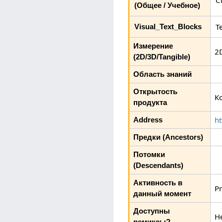
С
(Общее / Учебное)
Т
Visual_Text_Blocks
Измерение
2
(2D/3D/Tangible)
Область знаний
Открытость
К
продукта
h
Address
Предки (Ancestors)
Потомки
(Descendants)
Активность в
Pr
данный момент
Доступны
Н
ремиксы?