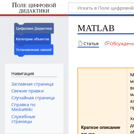
Поле цифровой
дидактики
MATLAB
Статья
Обсужден
Навигация
M
м
Заглавная страница
в
Свежие правки
м
Случайная страница
а
Справка по
п
MediaWiki
Служебные
Х
страницы
д
Краткое описание
о
языка