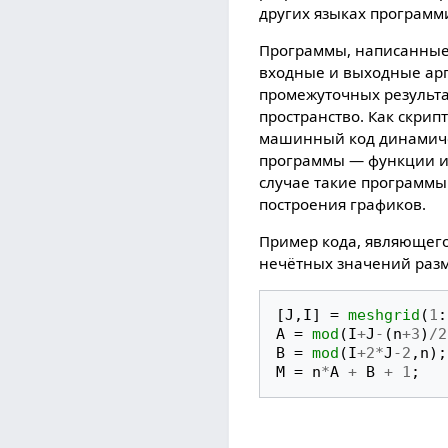
других языках программ
Программы, написанные
входные и выходные арг
промежуточных результ
пространство. Как скрип
машинный код динамичес
программы — функции и 
случае такие программы
построения графиков.
Пример кода, являющег
нечётных значений раз
[
J
,
I
]
=
meshgrid
(
1
:
A
=
mod
(
I
+
J
-
(
n
+
3
)
/
2
B
=
mod
(
I
+
2
*
J
-
2
,
n
);
M
=
n
*
A
+
B
+
1
;