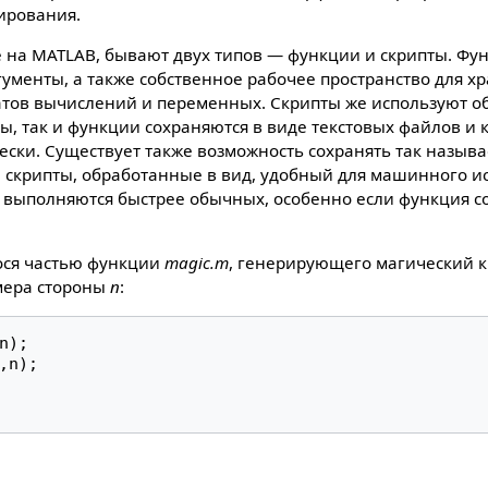
ирования.
 на MATLAB, бывают двух типов — функции и скрипты. Фу
ументы, а также собственное рабочее пространство для х
атов вычислений и переменных. Скрипты же используют о
ты, так и функции сохраняются в виде текстовых файлов и
ки. Существует также возможность сохранять так называ
скрипты, обработанные в вид, удобный для машинного и
 выполняются быстрее обычных, особенно если функция 
ося частью функции
magic.m
, генерирующего магический 
мера стороны
n
:
n
);
,
n
);