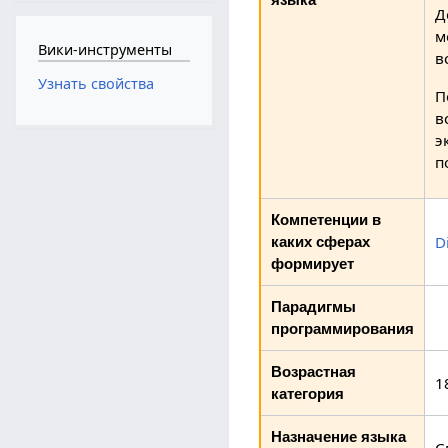
Д
м
Вики-инструменты
в
Узнать свойства
П
в
э
п
Компетенции в
D
каких сферах
формирует
Парадигмы
программирования
Возрастная
1
категория
Назначение языка