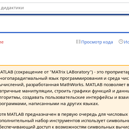
ие
Просмотр кода
Ис
ATLAB (сокращение от "MATrix LABoratory") - это проприет
ногопарадигмальный язык программирования и среда чи
ычислений, разработанная MathWorks. MATLAB позволяет 
атричные манипуляции, строить графики функций и данн
лгоритмы, создавать пользовательские интерфейсы и взаи
рограммами, написанными на других языках.
отя MATLAB предназначен в первую очередь для числовых
ополнительный набор инструментов использует символьн
беспечивающий доступ к возможностям символьных вычи