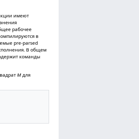
нкции имеют
ранения
бщее рабочее
 компилируются в
емые pre-parsed
сполнения. В общем
содержит команды
квадрат
M
для