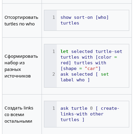
Отсортировать
show
sort-on
[who]
turtles
turtles по who
let
selected
turtle-set
Сформировать
turtles
with
[color
=
набор из
red]
turtles
with
[shape
=
"car"
]
разных
ask
selected
[
set
источников
label
who
]
Создать links
ask
turtle
0
[
create-
со всеми
links-with
other
turtles
]
остальными