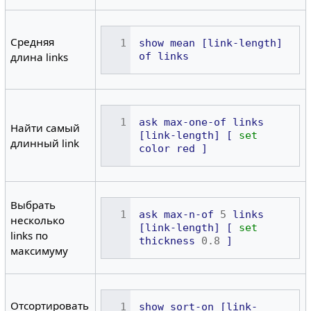
Средняя
show
mean
[link-length]
of
links
длина links
ask
max-one-of
links
Найти самый
[link-length]
[
set
длинный link
color
red
]
Выбрать
ask
max-n-of
5
links
несколько
[link-length]
[
set
links по
thickness
0.8
]
максимуму
Отсортировать
show
sort-on
[link-