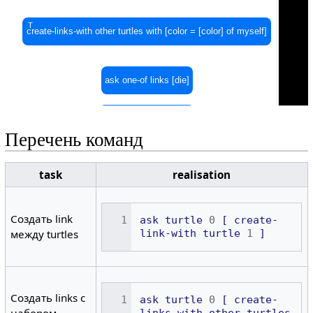
Перечень команд
task
realisation
Создать link
ask
turtle
0
[
create-
link-with
turtle
1
]
между turtles
Создать links с
ask
turtle
0
[
create-
links-with
other
turtles