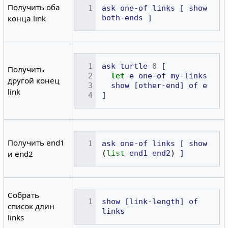
Получить оба
ask
one-of
links
[
show
both-ends
]
конца link
ask
turtle
0
[
Получить
let
e
one-of
my-links
другой конец
show
[other-end]
of
e
link
]
Получить end1
ask
one-of
links
[
show
(
list
end1
end2
)
]
и end2
Собрать
show
[link-length]
of
список длин
links
links