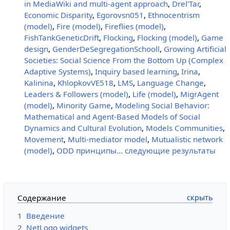
in MediaWiki and multi-agent approach
,
Drel'Tar
,
Economic Disparity
,
Egorovsn051
,
Ethnocentrism
(model)
,
Fire (model)
,
Fireflies (model)
,
FishTankGeneticDrift
,
Flocking
,
Flocking (model)
,
Game
design
,
GenderDeSegregationSchooll
,
Growing Artificial
Societies: Social Science From the Bottom Up (Complex
Adaptive Systems)
,
Inquiry based learning
,
Irina
,
Kalinina
,
KhlopkovVE518
,
LMS
,
Language Change
,
Leaders & Followers (model)
,
Life (model)
,
MigrAgent
(model)
,
Minority Game
,
Modeling Social Behavior:
Mathematical and Agent-Based Models of Social
Dynamics and Cultural Evolution
,
Models Communities
,
Movement
,
Multi-mediator model
,
Mutualistic network
(model)
,
ODD принципы
… следующие результаты
Содержание
1
Введение
2
NetLogo widgets