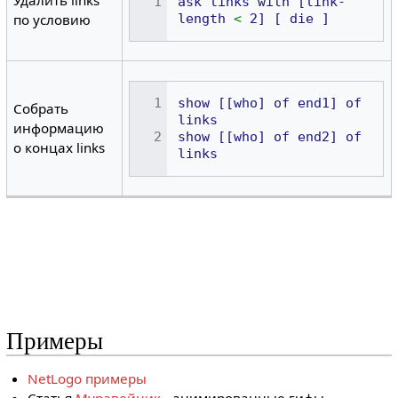
Удалить links
ask
links
with
[link-
length
<
2]
[
die
]
по условию
show
[[who]
of
end1]
of
Собрать
links
информацию
show
[[who]
of
end2]
of
о концах links
links
Примеры
NetLogo примеры
Статья
Муравейник
- анимированные гифы