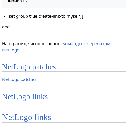
set group true create-link-to myself]]
end
На странице использованы
Команды к черепахам
NetLogo
NetLogo patches
NetLogo patches
NetLogo links
NetLogo links