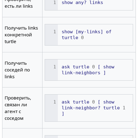
show
any?
links
есть ли links
Получить links
show
[my-links]
of
конкретной
turtle
0
turtle
Получить
ask
turtle
0
[
show
соседей по
link-neighbors
]
links
Проверить,
ask
turtle
0
[
show
связан ли
link-neighbor?
turtle
1
агент с
]
соседом