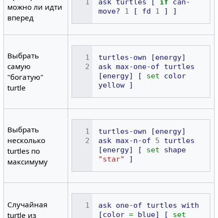
ask
turtles
[
if
can-
можно ли идти
move?
1
[
fd
1
]
]
вперед
Выбрать
turtles-own
[energy]
самую
ask
max-one-of
turtles
[energy]
[
set
color
"богатую"
yellow
]
turtle
Выбрать
turtles-own
[energy]
несколько
ask
max-n-of
5
turtles
[energy]
[
set
shape
turtles по
"star"
]
максимуму
Случайная
ask
one-of
turtles
with
turtle из
[color
=
blue]
[
set