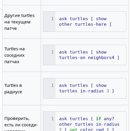
Другие turtles
ask
turtles
[
show
на текущем
other
turtles-here
]
патче
Turtles на
ask
turtles
[
show
соседних
turtles-on
neighbors4
]
патчах
Turtles в
ask
turtles
[
show
turtles
in-radius
3
]
радиусе
Проверить,
ask
turtles
[
if
any?
есть ли соседи-
other
turtles
in-radius
2
[
set
color
red
]
]
черепахи