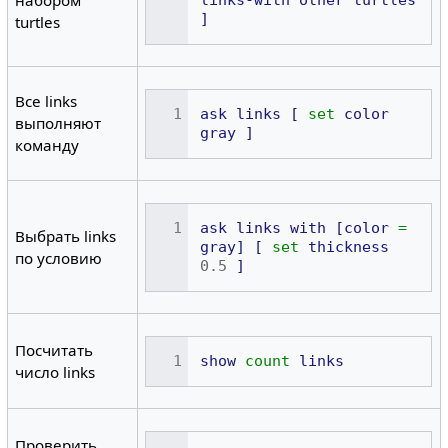
набором
]
turtles
Все links
ask
links
[
set
color
выполняют
gray
]
команду
ask
links
with
[color
=
Выбрать links
gray]
[
set
thickness
по условию
0.5
]
Посчитать
show
count
links
число links
Проверить,