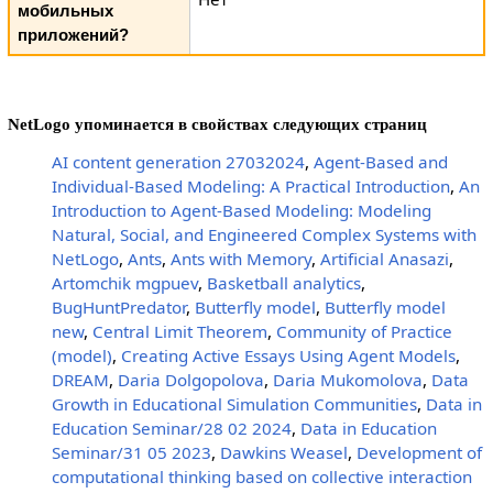
мобильных
приложений?
NetLogo упоминается в свойствах следующих страниц
AI content generation 27032024
,
Agent-Based and
Individual-Based Modeling: A Practical Introduction
,
An
Introduction to Agent-Based Modeling: Modeling
Natural, Social, and Engineered Complex Systems with
NetLogo
,
Ants
,
Ants with Memory
,
Artificial Anasazi
,
Artomchik mgpuev
,
Basketball analytics
,
BugHuntPredator
,
Butterfly model
,
Butterfly model
new
,
Central Limit Theorem
,
Community of Practice
(model)
,
Creating Active Essays Using Agent Models
,
DREAM
,
Daria Dolgopolova
,
Daria Mukomolova
,
Data
Growth in Educational Simulation Communities
,
Data in
Education Seminar/28 02 2024
,
Data in Education
Seminar/31 05 2023
,
Dawkins Weasel
,
Development of
computational thinking based on collective interaction