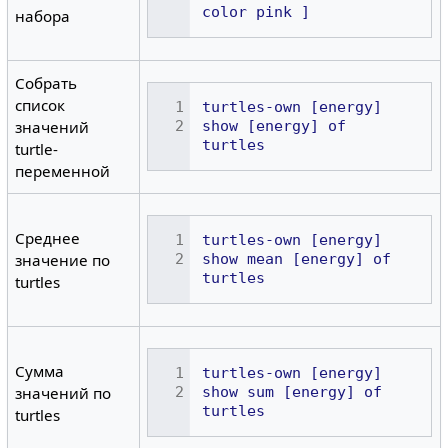
color
pink
]
набора
Собрать
список
turtles-own
[energy]
значений
show
[energy]
of
turtles
turtle-
переменной
Среднее
turtles-own
[energy]
значение по
show
mean
[energy]
of
turtles
turtles
Сумма
turtles-own
[energy]
значений по
show
sum
[energy]
of
turtles
turtles