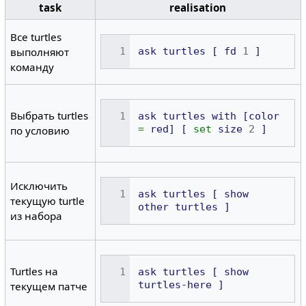
task
realisation
Все turtles
выполняют
ask
turtles
[
fd
1
]
команду
Выбрать turtles
ask
turtles
with
[color
=
red]
[
set
size
2
]
по условию
Исключить
ask
turtles
[
show
текущую turtle
other
turtles
]
из набора
Turtles на
ask
turtles
[
show
turtles-here
]
текущем патче