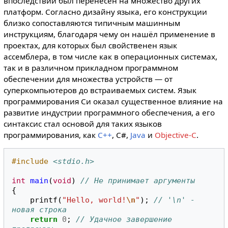
впоследствии был перенесён на множество других
платформ. Согласно дизайну языка, его конструкции
близко сопоставляются типичным машинным
инструкциям, благодаря чему он нашёл применение в
проектах, для которых был свойственен язык
ассемблера, в том числе как в операционных системах,
так и в различном прикладном программном
обеспечении для множества устройств — от
суперкомпьютеров до встраиваемых систем. Язык
программирования Си оказал существенное влияние на
развитие индустрии программного обеспечения, а его
синтаксис стал основой для таких языков
программирования, как
C++
, C#,
Java
и
Objective-C
.
#include
<stdio.h>
int
main
(
void
)
// Не принимает аргументы
{
printf
(
"Hello, world!
\n
"
);
// '\n' - 
новая строка
return
0
;
// Удачное завершение 