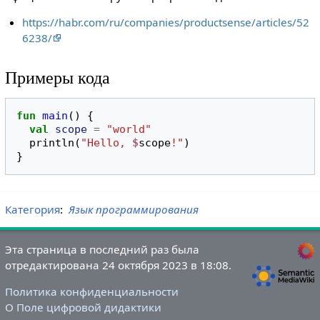
https://habr.com/ru/companies/productsense/articles/52
6238/
Примеры кода
fun
main
()
{
val
scope
=
"world"
println
(
"Hello, 
$
scope
!"
)
}
Категория
:
Язык программирования
Эта страница в последний раз была
отредактирована 24 октября 2023 в 18:08.
Политика конфиденциальности
О Поле цифровой дидактики