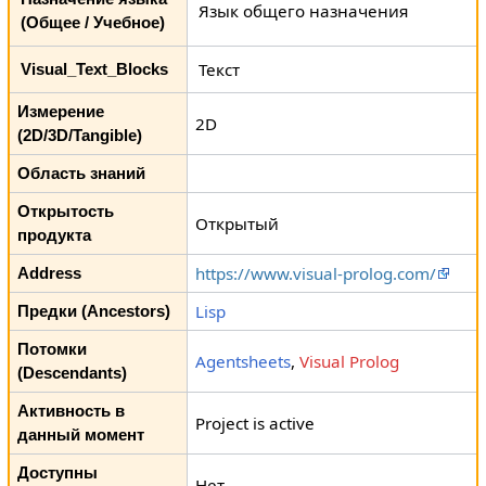
Язык общего назначения
(Общее / Учебное)
Текст
Visual_Text_Blocks
Измерение
2D
(2D/3D/Tangible)
Область знаний
Открытость
Открытый
продукта
https://www.visual-prolog.com/
Address
Lisp
Предки (Ancestors)
Потомки
Agentsheets
,
Visual Prolog
(Descendants)
Активность в
Project is active
данный момент
Доступны
Нет