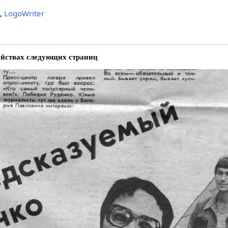
,
LogoWriter
ойствах следующих страниц