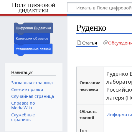
Поле цифровой
дидактики
Руденко
Статья
Обсужден
Навигация
Руденко 
лаборато
Описание
Заглавная страница
человека
Российск
Свежие правки
Случайная страница
лагеря (
Справка по
MediaWiki
Область
Информати
Служебные
знаний
страницы
Год