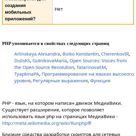
создания
Нет
мобильных
приложений?
PHP упоминается в свойствах следующих страниц
Arlinskaya Alexandra
,
Boiko Konstantin
,
CherenkovIR
,
DulisKS
,
GutnikovaMaria
,
Open Sources: Voices from
the Open Source Revolution
,
TatarinovaEM
,
TyapkinaPA
,
Программирование на языках высокого
уровня
,
Регулярные выражения
,
Функция
PHP - язык, на котором написан движок МедиаВики.
Существует расширение, которое позволяет
использовать язык php на страницах МедиаВики -
http://meta.wikimedia.org/wiki/Runphp
Близкие средства разработки скриптов для сетевых