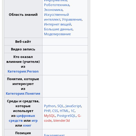
Робототехника
,
Экономика
,
Область знаний
Искусственный
интеллект
,
Управление
,
Интернет вещей
,
Большие данные
,
Моделирование
Веб-сайт
Видео запись
Кто оказал
влияние (учителя)
из
Категория:Person
Понятия, которые
интересуют
из
Категория:Понятие
Среды и средства,
которые
Python
,
SQL
,
JavaScript
,
использует
PHP
,
CSS
,
HTML
,
1С
,
из
цифровых
MySQL
,
PostgreSQL
,
G-
средств
или
игр
code
,
blender3d
или
книг
Позиция
Бакалавриат