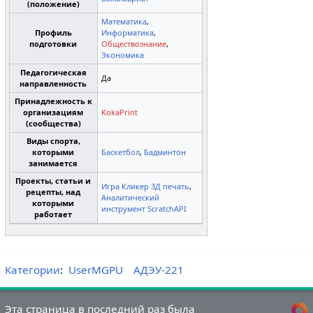
(положение)
Математика
,
Профиль
Информатика
,
подготовки
Обществознание
,
Экономика
Педагогическая
Да
направленность
Принадлежность к
организациям
KokaPrint
(сообщества)
Виды спорта,
которыми
Баскетбол
,
Бадминтон
занимается
Проекты, статьи и
Игра Кликер 3Д печать
,
рецепты, над
Аналитический
которыми
инструмент ScratchAPI
работает
Категории
:
UserMGPU
АДЭУ-221
Эта страница в последний раз была