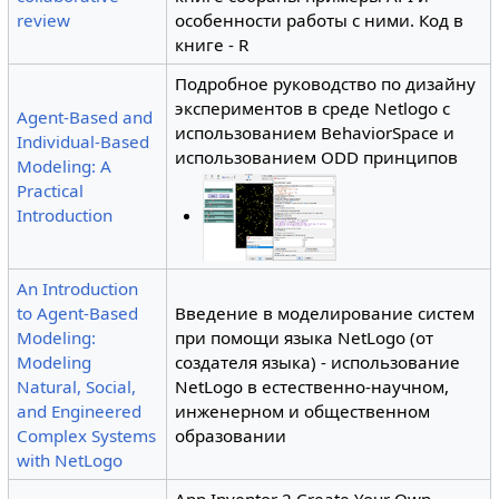
review
особенности работы с ними. Код в
книге - R
Подробное руководство по дизайну
экспериментов в среде Netlogo с
Agent-Based and
использованием BehaviorSpace и
Individual-Based
использованием ODD принципов
Modeling: A
Practical
Introduction
An Introduction
to Agent-Based
Введение в моделирование систем
Modeling:
при помощи языка NetLogo (от
Modeling
создателя языка) - использование
Natural, Social,
NetLogo в естественно-научном,
and Engineered
инженерном и общественном
Complex Systems
образовании
with NetLogo
App Inventor 2 Create Your Own