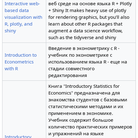
Interactive web-
веб среде на основе языка R + Plotly
based data
+ Shiny It makes heavy use of plotly
visualization with
for rendering graphics, but you’ll also
R, plotly, and
learn about other R packages that
shiny
augment a data science workflow,
such as the tidyverse and shiny
Введение в эконометрику с R -
Introduction to
учебник по эконометрике с
Econometrics
использованием языка R - еще на
with R
стадии совместного
редактирования
Книга "Introductory Statistics for
Economics" предназначена для
знакомства студентов с базовыми
статистическими методами и их
применением в экономике.
Учебник содержит большое
количество практических примеров
и упражнений на языке
Introductory