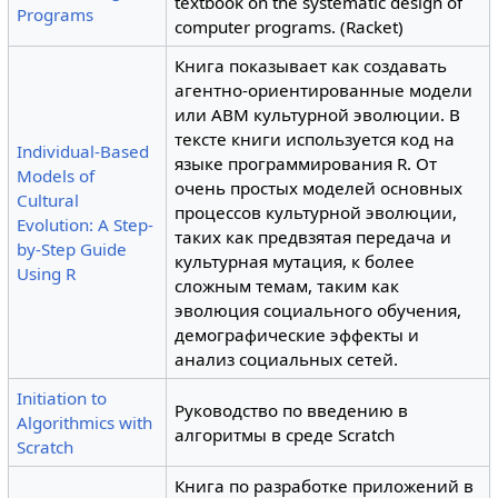
textbook on the systematic design of
Programs
computer programs. (Racket)
Книга показывает как создавать
агентно-ориентированные модели
или ABM культурной эволюции. В
тексте книги используется код на
Individual-Based
языке программирования R. От
Models of
очень простых моделей основных
Cultural
процессов культурной эволюции,
Evolution: A Step-
таких как предвзятая передача и
by-Step Guide
культурная мутация, к более
Using R
сложным темам, таким как
эволюция социального обучения,
демографические эффекты и
анализ социальных сетей.
Initiation to
Руководство по введению в
Algorithmics with
алгоритмы в среде Scratch
Scratch
Книга по разработке приложений в