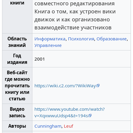
книги
совместного редактирования
Книга о том, как устроен вики
движок и как организовано
взаимодействие участников
Область
Информатика
,
Психология
,
Образование
,
знаний
Управление
Год
2001
издания
Веб-сайт
где можно
прочитать
https://wiki.c2.com/?WikiWay
книгу или
статью
Видео
https://www.youtube.com/watch?
запись
v=XqxwwuUdsp4&t=194s
Авторы
Cunningham
,
Leuf