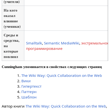
(учителя)
На кого
оказал
влияние
(ученики)
Среды и
средства,
Smalltalk
,
Semantic MediaWiki
,
экстремальное
на
программирование
которые
повлиял
Cunningham упоминается в свойствах следующих страниц
The Wiki Way: Quick Collaboration on the Web
Вики
Гипертекст
Паттерн
Шаблон
Автор книги
The Wiki Way: Quick Collaboration on the Web
,