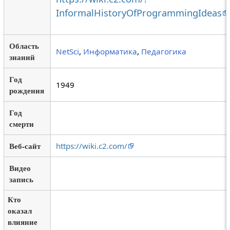
InformalHistoryOfProgrammingIdeas
Область
NetSci
,
Информатика
,
Педагогика
знаний
Год
1949
рождения
Год
смерти
Веб-сайт
https://wiki.c2.com/
Видео
запись
Кто
оказал
влияние