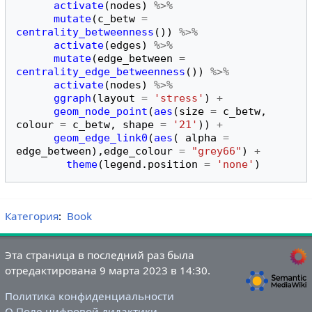
activate
(
nodes
)
%>%
mutate
(
c_betw
=
centrality_betweenness
())
%>%
activate
(
edges
)
%>%
mutate
(
edge_between
=
centrality_edge_betweenness
())
%>%
activate
(
nodes
)
%>%
ggraph
(
layout
=
'stress'
)
+
geom_node_point
(
aes
(
size
=
c_betw
,
colour
=
c_betw
,
shape
=
'21'
))
+
geom_edge_link0
(
aes
(
alpha
=
edge_between
),
edge_colour
=
"grey66"
)
+
theme
(
legend.position
=
'none'
)
Категория
:
Book
Эта страница в последний раз была
отредактирована 9 марта 2023 в 14:30.
Политика конфиденциальности
О Поле цифровой дидактики