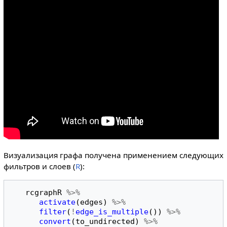
Визуализация графа получена применением следующих
фильтров и слоев (
R
):
rcgraphR
%>%
activate
(
edges
)
%>%
filter
(
!
edge_is_multiple
())
%>%
convert
(
to_undirected
)
%>%