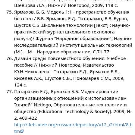
Шевцова Л.А., Нижний Новгород, 2009, 118 с.
Ярмахов, Б. Б. Модель 1:1 - пространство обучения
без стен / Б.Б. Ярмахов, Е.Д. Патаракин, В.В. Буров,
Шустов С.Б Школьные технологии [Текст] : научно-
практический журнал школьного технолога
(завуча)/ Журнал "Народное образование", Научно-
исследовательский институт школьных технологий
(М.). - М. : Народное образование, С.71-77
Дизайн среды повсеместного обучения: Учебное
пособие // Нижний Новгород, Издательство
Ю.Н.Николаева - Патаракин Е.Д., Ярмахов Б.Б.,
Киселев А.К., Шустов С.Б., Пономарев С.М., 2009,
124 с.
Патаракин Е.Д., Ярмахов Б.Б. Моделирование
организационных отношений с использованием
"связей" Netlogo, Образовательные технологии и
общество (Educational Technology & Society). 2009, №
2, 409-422
http://ifets.ieee.org/russian/depository/v12_i2/html/8.h
tm