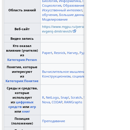
Биология
,
Информатика
,
Педагогика
,
Социология
,
Образование
,
NetSci
,
Область знаний
Искусственный интеллект
,
Мобильное
обучение
,
Большие данные
,
Моделирование
https://www.mgpu.ru/personal/patarakin-
Веб-сайт
evgenij-dmitrievich/
Видео запись
Кто оказал
влияние (учителя)
Papert
,
Resnick
,
Harvey
,
Руденко
,
Gee
из
Категория:Person
Понятия, которые
интересуют
Вычислительное мышление
,
из
Конструкционизм
,
социальный объект
Категория:Понятие
Среды и средства,
которые
использует
R
,
NetLogo
,
Snap!
,
Scratch
,
StarLogo
из
цифровых
Nova
,
CODAP
,
RAWGraphs
средств
или
игр
или
книг
Позиция
Преподавание
(положение)