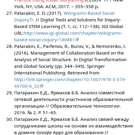
York, NY, USA: ACM, 2017. – 355–358 p.
Patarakin, E. D. (2017).
Wikigrams-Based Social
Inquiry
. // Digital Tools and Solutions for Inquiry-
Based STEM Learning (Т. 1, сс. 112–138). IGI Global
URL:
http://www.igi-global.com/chapter/wikigrams-
based-social-inquiry/180861
Patarakin, E., Parfenov, R., Burov, V., & Remorenko, I.
(2016). Management of Collaboration Based on the
Analysis of Social Structure. In Digital Transformation
and Global Society (pp. 344–349). Springer
International Publishing. Retrieved from
http://link.springer.com/chapter/10.1007/978-3-319-
49700-6_32
Патаракин Е.Д., Ярмахов Б.Б. Анализ совместной
сетевой деятельности участников образовательной
организации // Образовательные технологии.
2016. № 2. P. 51–65.
Патаракин Е.Д., Ярмахов Б.Б. Анализ связей между
сотрудниками школы на основе их взаимодействия
в домене Google Apps для образования //