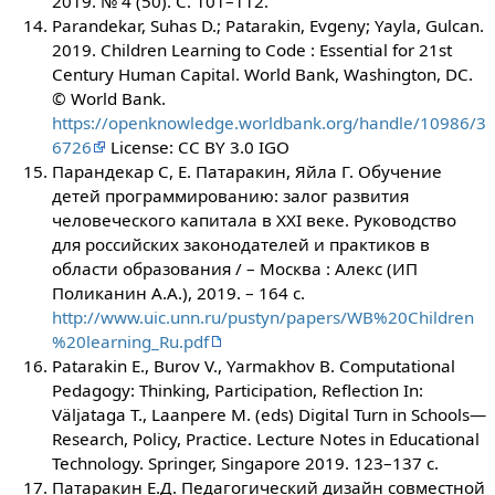
2019. № 4 (50). C. 101–112.
Parandekar, Suhas D.; Patarakin, Evgeny; Yayla, Gulcan.
2019. Children Learning to Code : Essential for 21st
Century Human Capital. World Bank, Washington, DC.
© World Bank.
https://openknowledge.worldbank.org/handle/10986/3
6726
License: CC BY 3.0 IGO
Парандекар C, Е. Патаракин, Яйла Г. Обучение
детей программированию: залог развития
человеческого капитала в XXI веке. Руководство
для российских законодателей и практиков в
области образования / – Москва : Алекс (ИП
Поликанин А.А.), 2019. – 164 с.
http://www.uic.unn.ru/pustyn/papers/WB%20Children
%20learning_Ru.pdf
Patarakin E., Burov V., Yarmakhov B. Computational
Pedagogy: Thinking, Participation, Reflection In:
Väljataga T., Laanpere M. (eds) Digital Turn in Schools—
Research, Policy, Practice. Lecture Notes in Educational
Technology. Springer, Singapore 2019. 123–137 с.
Патаракин Е.Д. Педагогический дизайн совместной