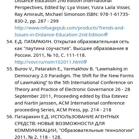
Distance Education 2nd Edition International
Perspectives, Edited by: Lya Visser, Yusra Laila Visser,
Ray Amirault, Michael Simonson ISBN: 978-1-61735-
830-2, pp. 287 - 299
http://www.infoagepub.com/products/Trends-and-
Issues-in-Distance-Education-2nd-Edition
Е.Д. ПАТАРАКИН. Открытая образовательная сеть
как "паутина соучастия". Высшее образование в
России. 2011, № 10, С. 111-118.
http://vovr.ru/nom102011.html
Burov V., Patarakin E., Yarmakhov B. “Lawmaking in
Democracy 2.0 Paradigm. The Shift for the New Forms
of Lawmaking” to the 5th International Conference on
Theory and Practice of Electronic Governance 26 - 28
September 2011, Proceeding edited by Elsa Estevez
and Nartin Janssen, ACM International conference
proceeding Series, ACM Press, pp. 214 - 218
Патаракин Е.Д. ИСПОЛЬЗОВАНИЕ АГЕНТНЫХ
СРЕДСТВ: НОВЫЕ ВОЗМОЖНОСТИ ДЛЯ
КОММУНИКАЦИИ, "Образовательные технологии"
2011, № 2, 118 - 128,