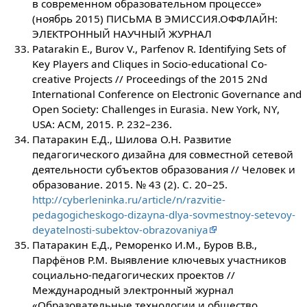
в современном образовательном процессе»
(ноябрь 2015) ПИСЬМА В ЭМИССИЯ.ОФФЛАЙН:
ЭЛЕКТРОННЫЙ НАУЧНЫЙ ЖУРНАЛ
Patarakin E., Burov V., Parfenov R. Identifying Sets of
Key Players and Cliques in Socio-educational Co-
creative Projects // Proceedings of the 2015 2Nd
International Conference on Electronic Governance and
Open Society: Challenges in Eurasia. New York, NY,
USA: ACM, 2015. P. 232–236.
Патаракин Е.Д., Шилова О.Н. Развитие
педагогического дизайна для совместной сетевой
деятельности субъектов образования // Человек и
образование. 2015. № 43 (2). C. 20–25.
http://cyberleninka.ru/article/n/razvitie-
pedagogicheskogo-dizayna-dlya-sovmestnoy-setevoy-
deyatelnosti-subektov-obrazovaniya
Патаракин Е.Д., Реморенко И.М., Буров В.В.,
Парфёнов Р.М. Выявление ключевых участников
социально-педагогических проектов //
Международный электронный журнал
«Образовательные технологии и общество