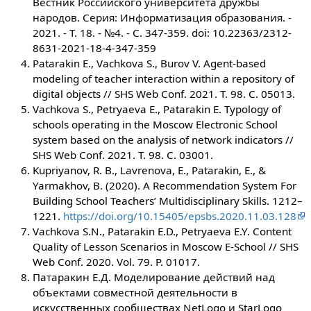
Вестник Российского университета дружбы
народов. Серия: Информатизация образования. -
2021. - Т. 18. - №4. - C. 347-359. doi: 10.22363/2312-
8631-2021-18-4-347-359
Patarakin E., Vachkova S., Burov V. Agent-based
modeling of teacher interaction within a repository of
digital objects // SHS Web Conf. 2021. Т. 98. С. 05013.
Vachkova S., Petryaeva E., Patarakin E. Typology of
schools operating in the Moscow Electronic School
system based on the analysis of network indicators //
SHS Web Conf. 2021. Т. 98. С. 03001.
Kupriyanov, R. B., Lavrenova, E., Patarakin, E., &
Yarmakhov, B. (2020). A Recommendation System For
Building School Teachers’ Multidisciplinary Skills. 1212–
1221.
https://doi.org/10.15405/epsbs.2020.11.03.128
Vachkova S.N., Patarakin E.D., Petryaeva E.Y. Content
Quality of Lesson Scenarios in Moscow E-School // SHS
Web Conf. 2020. Vol. 79. P. 01017.
Патаракин Е.Д. Моделирование действий над
объектами совместной деятельности в
искусственных сообществах NetLogo и StarLogo