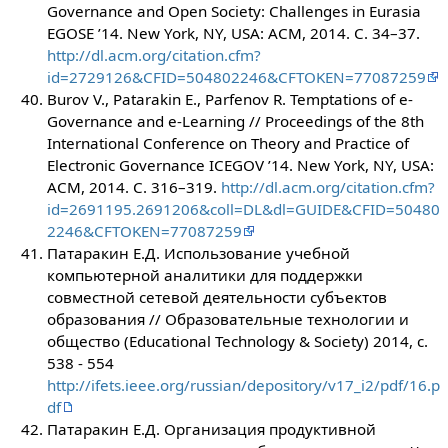
Governance and Open Society: Challenges in Eurasia
EGOSE ’14. New York, NY, USA: ACM, 2014. С. 34–37.
http://dl.acm.org/citation.cfm?
id=2729126&CFID=504802246&CFTOKEN=77087259
Burov V., Patarakin E., Parfenov R. Temptations of e-
Governance and e-Learning // Proceedings of the 8th
International Conference on Theory and Practice of
Electronic Governance ICEGOV ’14. New York, NY, USA:
ACM, 2014. С. 316–319.
http://dl.acm.org/citation.cfm?
id=2691195.2691206&coll=DL&dl=GUIDE&CFID=50480
2246&CFTOKEN=77087259
Патаракин Е.Д. Использование учебной
компьютерной аналитики для поддержки
совместной сетевой деятельности субъектов
образования // Образовательные технологии и
общество (Educational Technology & Society) 2014, c.
538 - 554
http://ifets.ieee.org/russian/depository/v17_i2/pdf/16.p
df
Патаракин Е.Д. Организация продуктивной