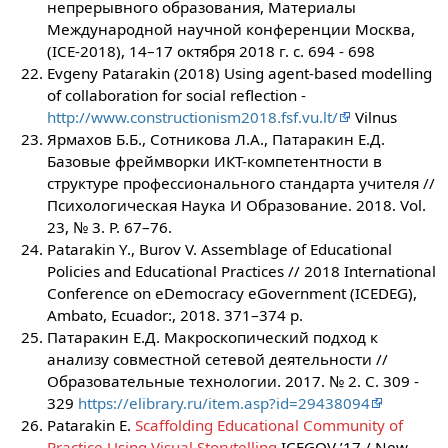
непрерывного образования, Материалы
Международной научной конференции Москва,
(ICE-2018), 14–17 октября 2018 г. с. 694 - 698
Evgeny Patarakin (2018) Using agent-based modelling
of collaboration for social reflection -
http://www.constructionism2018.fsf.vu.lt/
Vilnus
Ярмахов Б.Б., Сотникова Л.А., Патаракин Е.Д.
Базовые фреймворки ИКТ-компетентности в
структуре профессионального стандарта учителя //
Психологическая Наука И Образование. 2018. Vol.
23, № 3. P. 67–76.
Patarakin Y., Burov V. Assemblage of Educational
Policies and Educational Practices // 2018 International
Conference on eDemocracy eGovernment (ICEDEG),
Ambato, Ecuador:, 2018. 371–374 p.
Патаракин Е.Д. Макроскопический подход к
анализу совместной сетевой деятельности //
Образовательные технологии. 2017. № 2. С. 309 -
329
https://elibrary.ru/item.asp?id=29438094
Patarakin E.
Scaffolding Educational Community of
Practice Using Visual Storytelling
ICEGOV ’17 / New