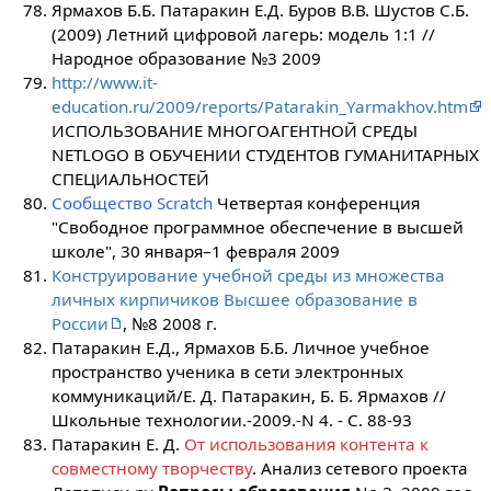
Ярмахов Б.Б. Патаракин Е.Д. Буров В.В. Шустов С.Б.
(2009) Летний цифровой лагерь: модель 1:1 //
Народное образование №3 2009
http://www.it-
education.ru/2009/reports/Patarakin_Yarmakhov.htm
ИСПОЛЬЗОВАНИЕ МНОГОАГЕНТНОЙ СРЕДЫ
NETLOGO В ОБУЧЕНИИ СТУДЕНТОВ ГУМАНИТАРНЫХ
СПЕЦИАЛЬНОСТЕЙ
Сообщество Scratch
Четвертая конференция
"Свободное программное обеспечение в высшей
школе", 30 января–1 февраля 2009
Конструирование учебной среды из множества
личных кирпичиков Высшее образование в
России
, №8 2008 г.
Патаракин Е.Д., Ярмахов Б.Б. Личное учебное
пространство ученика в сети электронных
коммуникаций/Е. Д. Патаракин, Б. Б. Ярмахов //
Школьные технологии.-2009.-N 4. - С. 88-93
Патаракин Е. Д.
От использования контента к
совместному творчеству
. Анализ сетевого проекта