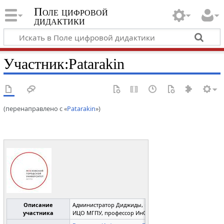
Поле цифровой
дидактики
Участник
:
Patarakin
(перенаправлено с «
Patarakin
»)
Описание
Администратор Диджиды, професссор
участника
ИЦО МГПУ, профессор ИнОбр ВШЭ