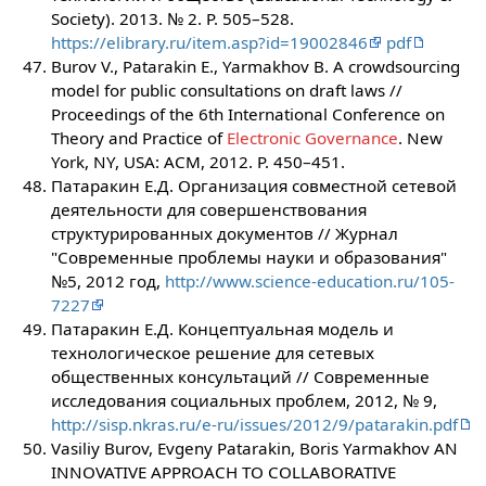
Society). 2013. № 2. P. 505–528.
https://elibrary.ru/item.asp?id=19002846
pdf
Burov V., Patarakin E., Yarmakhov B. A crowdsourcing
model for public consultations on draft laws //
Proceedings of the 6th International Conference on
Theory and Practice of
Electronic Governance
. New
York, NY, USA: ACM, 2012. P. 450–451.
Патаракин Е.Д. Организация совместной сетевой
деятельности для совершенствования
структурированных документов // Журнал
"Современные проблемы науки и образования"
№5, 2012 год,
http://www.science-education.ru/105-
7227
Патаракин Е.Д. Концептуальная модель и
технологическое решение для сетевых
общественных консультаций // Современные
исследования социальных проблем, 2012, № 9,
http://sisp.nkras.ru/e-ru/issues/2012/9/patarakin.pdf
Vasiliy Burov, Evgeny Patarakin, Boris Yarmakhov AN
INNOVATIVE APPROACH TO COLLABORATIVE