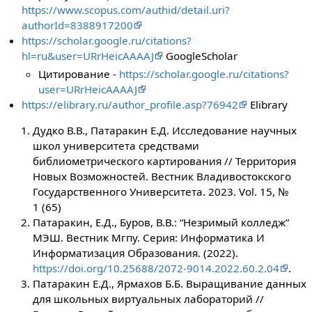
https://www.scopus.com/authid/detail.uri?
authorId=8388917200
https://scholar.google.ru/citations?
hl=ru&user=URrHeicAAAAJ
GoogleScholar
Цитирование -
https://scholar.google.ru/citations?
user=URrHeicAAAAJ
https://elibrary.ru/author_profile.asp?76942
Elibrary
Дудко В.В., Патаракин Е.Д. Исследование научных
школ университета средствами
библиометрического картирования // Территория
Новых Возможностей. Вестник Владивостокского
Государственного Университета. 2023. Vol. 15, №
1 (65)
Патаракин, Е.Д., Буров, В.В.: “Незримый колледж”
МЭШ. Вестник Мгпу. Серия: Информатика И
Информатизация Образования. (2022).
https://doi.org/10.25688/2072-9014.2022.60.2.04
.
Патаракин Е.Д., Ярмахов Б.Б. Выращивание данных
для школьных виртуальных лабораторий //