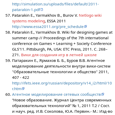
http://simulation.su/uploads/files/default/2011-
patarakin-1.pdf
Patarakin E., Yarmakhov B., Burov V.
Netlogo wiki
systems modeling
, ESSA 2011
http://www.essa2011.org/pre_schedule
Patarakin E., Yarmakhov B. Wiki for designing games at
summer camp // Proceedings of the 7th international
conference on Games + Learning + Society Conference
GLS’11. Pittsburgh, PA, USA: ETC Press, 2011. С. 268–
271.
Вики для создания игр в летней школе
Патаракин Е., Ярмахов Б. Б., Буров В.В. Агентное
моделирование деятельности внутри вики-систем
"Образовательные технологии и общество" 2011,
407 - 422
http://ifets.ieee.org/russian/depository/v14_i2/html/10
r.htm
Агентное моделирование сетевых сообществ
“Новое образование. Журнал Центра современных
образовательных технологий” № 1, 2011 Т.2 / Сост.
и науч. ред. И.В. Соколова, Ю.А. Первин.- М.: Изд-во