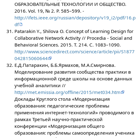
ОБРАЗОВАТЕЛЬНЫЕ ТЕХНОЛОГИИ И ОБЩЕСТВО.
2016. Vol. 19, № 2. P. 585–599. -
http://ifets.ieee.org/russian/depository/v19_i2/pdf/16.p
df
Patarakin Y., Shilova O. Concept of Learning Design for
Collaborative Network Activity // Procedia - Social and
Behavioral Sciences. 2015. Т. 214. С. 1083–1090.
http://www.sciencedirect.com/science/article/pii/S1877
042815060644
Е.Д.Патаракин, Б.Б.Ярмахов, М.А.Смирнова.
Моделирование развития сообщества практики в
информационной среде школы на основе данных
учебной аналитики //
http://met.emissia.org/offline/2015/met034.htm
Доклады Круглого стола «Модернизация
образования: педагогические проблемы
применения интернет-технологий» проводимого в
рамках Третьей научно-практической
конференции «Модернизация общего
образования: проблемы самоопределения ученика