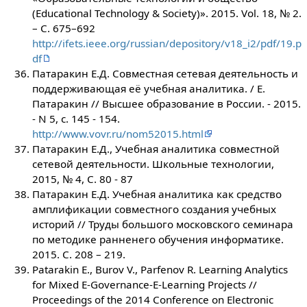
(Educational Technology & Society)». 2015. Vol. 18, № 2.
– С. 675–692
http://ifets.ieee.org/russian/depository/v18_i2/pdf/19.p
df
Патаракин Е.Д. Совместная сетевая деятельность и
поддерживающая её учебная аналитика. / Е.
Патаракин // Высшее образование в России. - 2015.
- N 5, c. 145 - 154.
http://www.vovr.ru/nom52015.html
Патаракин Е.Д., Учебная аналитика совместной
сетевой деятельности. Школьные технологии,
2015, № 4, С. 80 - 87
Патаракин Е.Д. Учебная аналитика как средство
амплификации совместного создания учебных
историй // Труды большого московского семинара
по методике ранненего обучения информатике.
2015. С. 208 – 219.
Patarakin E., Burov V., Parfenov R. Learning Analytics
for Mixed E-Governance-E-Learning Projects //
Proceedings of the 2014 Conference on Electronic