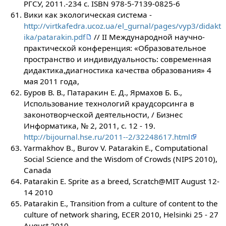
РГСУ, 2011.-234 с. ISBN 978-5-7139-0825-6
Вики как экологическая система -
http://virtkafedra.ucoz.ua/el_gurnal/pages/vyp3/didakt
ika/patarakin.pdf
// ІІ Международной научно-
практической конференция: «Образовательное
пространство и индивидуальность: современная
дидактика,диагностика качества образования» 4
мая 2011 года,
Буров В. В., Патаракин Е. Д., Ярмахов Б. Б.,
Использование технологий краудсорсинга в
законотворческой деятельности, / Бизнес
Информатика, № 2, 2011, с. 12 - 19.
http://bijournal.hse.ru/2011--2/32248617.html
Yarmakhov B., Burov V. Patarakin E., Computational
Social Science and the Wisdom of Crowds (NIPS 2010),
Canada
Patarakin E. Sprite as a breed, Scratch@MIT August 12-
14 2010
Patarakin E., Transition from a culture of content to the
culture of network sharing, ECER 2010, Helsinki 25 - 27
August 2010