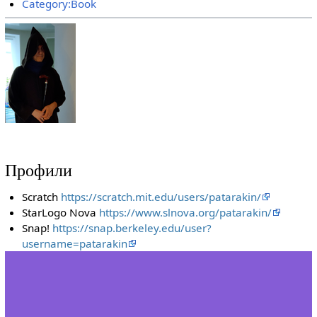
Category:Book
Профили
Scratch
https://scratch.mit.edu/users/patarakin/
StarLogo Nova
https://www.slnova.org/patarakin/
Snap!
https://snap.berkeley.edu/user?
username=patarakin