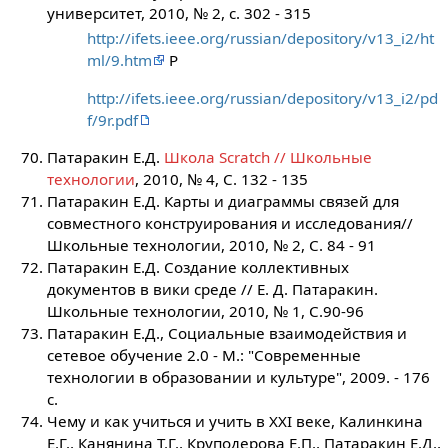
университет, 2010, № 2, с. 302 - 315
http://ifets.ieee.org/russian/depository/v13_i2/ht
ml/9.htm
P
http://ifets.ieee.org/russian/depository/v13_i2/pd
f/9r.pdf
Патаракин Е.Д.
Школа Scratch // Школьные
технологии
, 2010, № 4, С. 132 - 135
Патаракин Е.Д. Карты и диаграммы связей для
совместного конструирования и исследования//
Школьные технологии, 2010, № 2, С. 84 - 91
Патаракин Е.Д. Создание коллективных
документов в вики среде // Е. Д. Патаракин.
Школьные технологии, 2010, № 1, С.90-96
Патаракин Е.Д., Социальные взаимодействия и
сетевое обучение 2.0 - М.: "Современные
технологии в образовании и культуре", 2009. - 176
с.
Чему и как учиться и учить в XXI веке, Калинкина
Е.Г., Канянина Т.Г., Круподерова Е.П., Патаракин Е.Д.,