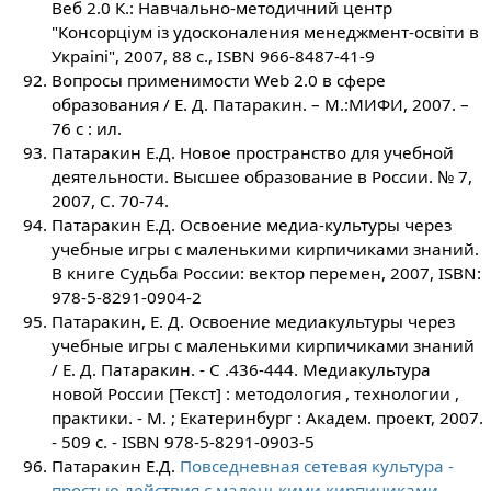
Веб 2.0 К.: Навчально-методичний центр
"Консорцiум iз удосконаления менеджмент-освiти в
Украini", 2007, 88 с., ISBN 966-8487-41-9
Вопросы применимости Web 2.0 в сфере
образования / Е. Д. Патаракин. – М.:МИФИ, 2007. –
76 с : ил.
Патаракин Е.Д. Новое пространство для учебной
деятельности. Высшее образование в России. № 7,
2007, С. 70-74.
Патаракин Е.Д. Освоение медиа-культуры через
учебные игры с маленькими кирпичиками знаний.
В книге Судьба России: вектор перемен, 2007, ISBN:
978-5-8291-0904-2
Патаракин, Е. Д. Освоение медиакультуры через
учебные игры с маленькими кирпичиками знаний
/ Е. Д. Патаракин. - С .436-444. Медиакультура
новой России [Текст] : методология , технологии ,
практики. - М. ; Екатеринбург : Академ. проект, 2007.
- 509 с. - ISBN 978-5-8291-0903-5
Патаракин Е.Д.
Повседневная сетевая культура -
простые действия с маленькими кирпичиками