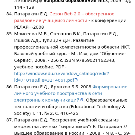
Летописи.ру
Вопросы образования
No.3, 2009 год,
114 - 129
Патаракин Е.Д.
Сезон Веб 2.0 – обостренное
раздвоение учащейся личности
- к конференции
РЕЛАРН-2008
Моисеева М.В., Степанов В.К., Патаракин Е.Д.,
Ишков А.Д., Тупицин Д.Н. Развитие
профессиональной компетентности в области ИКТ.
Базовый учебный курс. - М.: Изд. дом "Обучение-
Сервис", 2008. - 256 с. ISBN 97859021162343,
учебное пособие. PDF -
http://window.edu.ru/window_catalog/redir?
id=71018&file=3214661.pdf
Патаракин Е.Д., Ярмахов Б.Б. 2008
Формирование
личного учебного пространства в сети
электронных коммуникаций
, Образовательные
технологии и общество (Educational Technology &
Society) Т. 11. № 2. С. 416-425.
Патаракин Е.Д. Построение учебной среды из
множества личных "кирпичиков"/ Е. Патаракин //
Высшее образование в России. - 2008. - N 8. - С. 59-