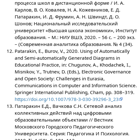
процесса школ в дистанционной форме / И. А.
Карлов, В. О. Ковалев, Н. А. Кожевников, Е. Д.
Патаракин, И. Д. Фрумин, А. Н. Швиндт, Д. О.
Шонов; Национальный исследовательский
университет «Высшая школа экономики», Институт
образования. – М.: НИУ ВШЭ, 2020. – 56 с. – 200 экз.
– (Современная аналитика образования. № 4 (34).
Patarakin, E., Burov, V., 2020. Using of Automatically
and Semi-automatically Generated Diagrams in
Educational Practice, in: Chugunov, A., Khodachek, I.,
Misnikov, Y., Trutnev, D. (Eds.), Electronic Governance
and Open Society: Challenges in Eurasia,
Communications in Computer and Information Science.
Springer International Publishing, Cham, pp. 308–319.
https://doi.org/10.1007/978-3-030-39296-3_23
Патаракин Е.Д., Вачкова С.Н. Сетевой анализ
коллективных действий над цифровыми
образовательными объектами // Вестник
Московского Городского Педагогического
Университета. Серия: Педагогика И Психология.