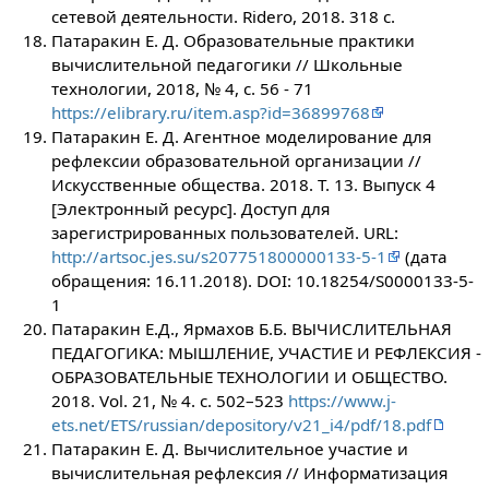
сетевой деятельности. Ridero, 2018. 318 c.
Патаракин Е. Д. Образовательные практики
вычислительной педагогики // Школьные
технологии, 2018, № 4, с. 56 - 71
https://elibrary.ru/item.asp?id=36899768
Патаракин Е. Д. Агентное моделирование для
рефлексии образовательной организации //
Искусственные общества. 2018. T. 13. Выпуск 4
[Электронный ресурс]. Доступ для
зарегистрированных пользователей. URL:
http://artsoc.jes.su/s207751800000133-5-1
(дата
обращения: 16.11.2018). DOI: 10.18254/S0000133-5-
1
Патаракин Е.Д., Ярмахов Б.Б. ВЫЧИСЛИТЕЛЬНАЯ
ПЕДАГОГИКА: МЫШЛЕНИЕ, УЧАСТИЕ И РЕФЛЕКСИЯ -
ОБРАЗОВАТЕЛЬНЫЕ ТЕХНОЛОГИИ И ОБЩЕСТВО.
2018. Vol. 21, № 4. с. 502–523
https://www.j-
ets.net/ETS/russian/depository/v21_i4/pdf/18.pdf
Патаракин Е. Д. Вычислительное участие и
вычислительная рефлексия // Информатизация