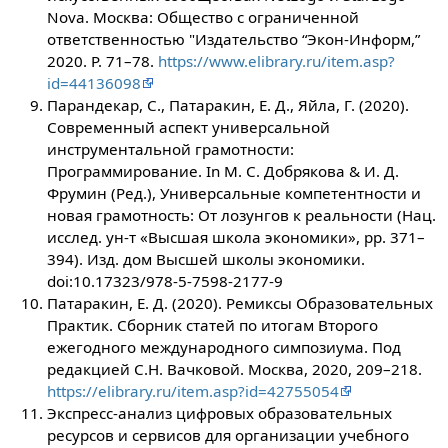
Nova. Москва: Общество с ограниченной
ответственностью "Издательство “Экон-Информ,”
2020. P. 71–78.
https://www.elibrary.ru/item.asp?
id=44136098
Парандекар, С., Патаракин, Е. Д., Яйла, Г. (2020).
Современный аспект универсальной
инструментальной грамотности:
Программирование. In М. С. Добрякова & И. Д.
Фрумин (Ред.), Универсальные компетентности и
новая грамотность: От лозунгов к реальности (Нац.
исслед. ун-т «Высшая школа экономики», pp. 371–
394). Изд. дом Высшей школы экономики.
doi:10.17323/978-5-7598-2177-9
Патаракин, Е. Д. (2020). Ремиксы Образовательных
Практик. Сборник статей по итогам Второго
ежегодного международного симпозиума. Под
редакцией С.Н. Вачковой. Москва, 2020, 209–218.
https://elibrary.ru/item.asp?id=42755054
Экспресс-анализ цифровых образовательных
ресурсов и сервисов для организации учебного