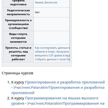
Профиль
Химия
,
Биология
подготовки
Педагогическая
Нет
направленность
Принадлежность к
организациям
(сообщества)
Виды спорта,
которыми
занимается
Проекты, статьи и
Как скопировать данные в буфер
рецепты, над
обмена в Snap!
,
Загрузить данные из
которыми
внешнего CSV файла в App Inventor
,
работает
Собрать данные с поля Starlogo Nova
Страницы курсов
К курсу
Проектирование и разработка приложений
-
Участник:Patarakin/Проектирование и разработка
приложений
К курсу
Программирование на языках высокого
уровня
-
Участник:Patarakin/Программирование на