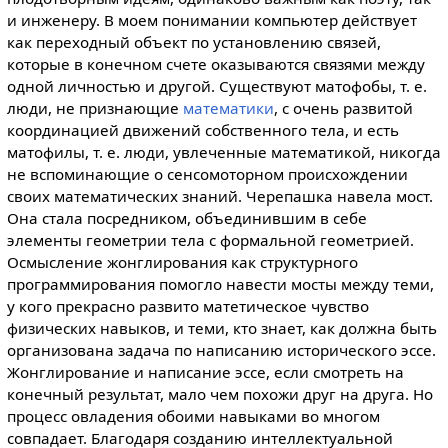
и инженеру. В моем понимании компьютер действует
как переходный объект по установлению связей,
которые в конечном счете оказываются связями между
одной личностью и другой. Существуют матофобы, т. е.
люди, не признающие
математики
, с очень развитой
координацией движений собственного тела, и есть
матофилы, т. е. люди, увлеченные математикой, никогда
не вспоминающие о сенсомоторном происхождении
своих математических знаний. Черепашка навела мост.
Она стала посредником, объединившим в себе
элементы геометрии тела с формальной геометрией.
Осмысление жонглирования как структурного
программирования помогло навести мосты между теми,
у кого прекрасно развито матетическое чувство
физических навыков, и теми, кто знает, как должна быть
организована задача по написанию исторического эссе.
Жонглирование и написание эссе, если смотреть на
конечный результат, мало чем похожи друг на друга. Но
процесс овладения обоими навыками во многом
совпадает. Благодаря созданию интеллектуальной