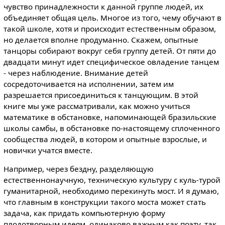
чувство принадлежности к данной группе людей, их
объединяет общая цель. Многое из того, чему обучают в
такой школе, хотя и происходит естественным образом,
но делается вполне продуманно. Скажем, опытные
танцоры собирают вокруг себя группу детей. От пяти до
двадцати минут идет специфическое овладение танцем
- через наблюдение. Внимание детей
сосредоточивается на исполнении, затем им
разрешается присоединиться к танцующим. В этой
книге мы уже рассматривали, как можно учиться
математике в обстановке, напоминающей бразильские
школы самбы, в обстановке по-настоящему сплоченного
сообщества людей, в котором и опытные взрослые, и
новички учатся вместе.
Например, через бездну, разделяющую
естественнонаучную, техническую культуру с куль-турой
гуманитарной, необходимо перекинуть мост. И я думаю,
что главным в конструкции такого моста может стать
задача, как придать компьютерную форму
плодотворным идеям, одинаково важным как поэту, так