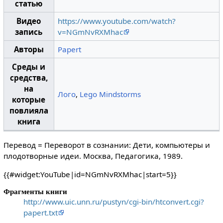
статью
Видео
https://www.youtube.com/watch?
запись
v=NGmNvRXMhac
Авторы
Papert
Среды и
средства,
на
Лого
,
Lego Mindstorms
которые
повлияла
книга
Перевод = Переворот в сознании: Дети, компьютеры и
плодотворные идеи. Москва, Педагогика, 1989.
{{#widget:YouTube|id=NGmNvRXMhac|start=5}}
Фрагменты книги
http://www.uic.unn.ru/pustyn/cgi-bin/htconvert.cgi?
papert.txt