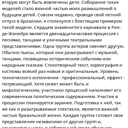
вторую могут быть вовлечены дети. Собирание таких
моделей стало важной частью моих размышлений о
будущем детей. Совсем недавно, проводя свой летний
отпуск в Бразилии, я столкнулся с блестящим примером
такой модели. Сердцем знаменитого карнавала в Рио-
де-Жанейро является двенадцатичасовая процессия с
песнями, танцами и уличными театральными
представлениями. Одна труппа актеров сменяет другую.
Обычно пьесы, которые они разыгрывают с музыкой,
танцами, посвящены историческим событиям или
народным сказкам. Стихотворный текст, хореография и
костюмы всякий раз новые и оригинальные. Уровень
технического исполнения - профессиональный, эффект -
потрясающий. Хотя сюжет может быть и
мифологическим, участники процессий наполняют его
современным политическим содержанием. Участие в
процессии планируется заранее. Подготовка к ней, так
же как и разыгрываемые спектакли, является важной
частью бразильской жизни. Каждая группа готовит свое
представление независимо от других групп и,
конкурируя с ними, в собственной среде обучения,