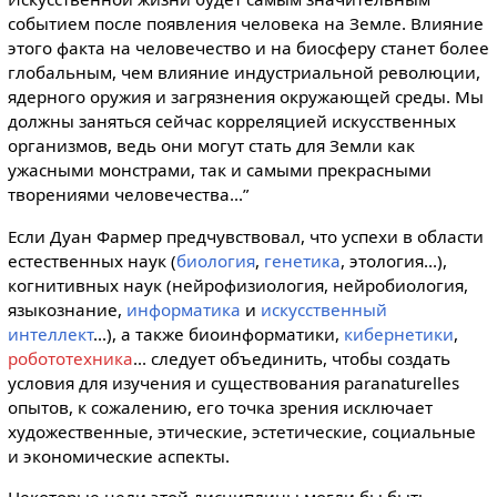
событием после появления человека на Земле. Влияние
этого факта на человечество и на биосферу станет более
глобальным, чем влияние индустриальной революции,
ядерного оружия и загрязнения окружающей среды. Мы
должны заняться сейчас корреляцией искусственных
организмов, ведь они могут стать для Земли как
ужасными монстрами, так и самыми прекрасными
творениями человечества...”
Если Дуан Фармер предчувствовал, что успехи в области
естественных наук (
биология
,
генетика
, этология...),
когнитивных наук (нейрофизиология, нейробиология,
языкознание,
информатика
и
искусственный
интеллект
...), а также биоинформатики,
кибернетики
,
робототехника
... следует объединить, чтобы создать
условия для изучения и существования paranaturelles
опытов, к сожалению, его точка зрения исключает
художественные, этические, эстетические, социальные
и экономические аспекты.
Некоторые цели этой дисциплины могли бы быть