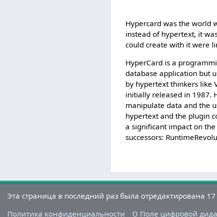
Hypercard was the world w
instead of hypertext, it wa
could create with it were l
HyperCard is a programming
database application but u
by hypertext thinkers like
initially released in 198
manipulate data and the us
hypertext and the plugin c
a significant impact on th
successors: RuntimeRevol
Эта страница в последний раз была отредактирована 17 
Политика конфиденциальности
О Поле цифровой дид