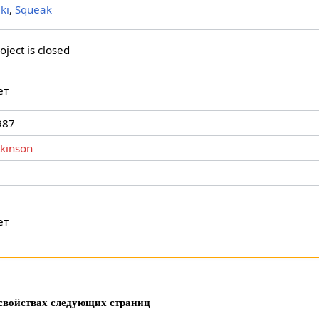
ki
,
Squeak
oject is closed
ет
987
tkinson
ет
свойствах следующих страниц