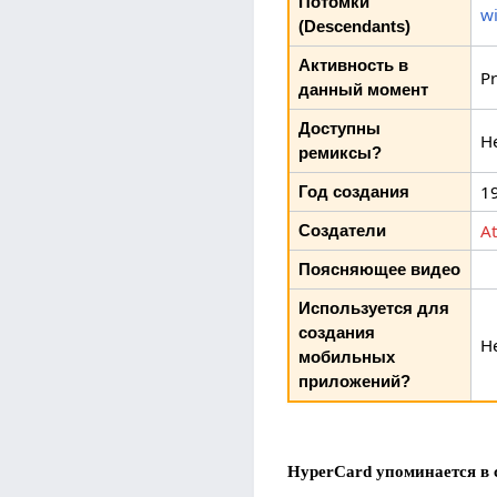
Потомки
wi
(Descendants)
Активность в
Pr
данный момент
Доступны
Н
ремиксы?
1
Год создания
A
Создатели
Поясняющее видео
Используется для
создания
Н
мобильных
приложений?
HyperCard упоминается в 