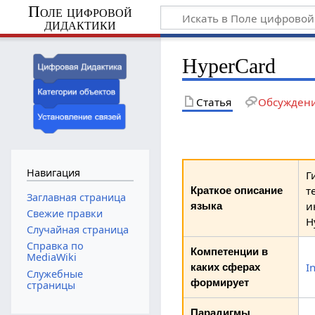
Поле цифровой
дидактики
HyperCard
Статья
Обсужден
Навигация
Г
т
Краткое описание
Заглавная страница
и
языка
Свежие правки
H
Случайная страница
Справка по
Компетенции в
MediaWiki
I
каких сферах
Служебные
формирует
страницы
Парадигмы