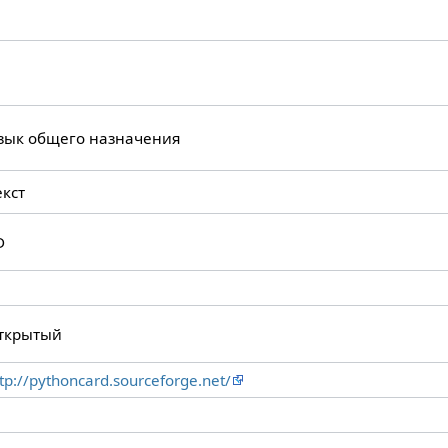
зык общего назначения
екст
D
ткрытый
tp://pythoncard.sourceforge.net/