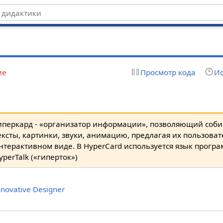
ие
Просмотр кода
Ис
иперкард - «организатор информации», позволяющий соб
ексты, картинки, звуки, анимацию, предлагая их пользова
нтерактивном виде. В HyperCard используется язык прогр
yperTalk («гиперток»)
nnovative Designer