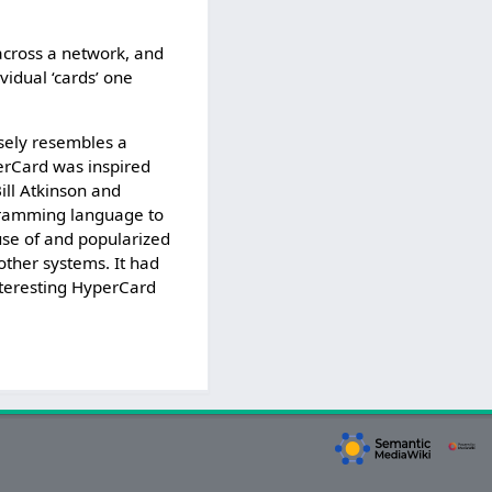
across a network, and
vidual ‘cards’ one
osely resembles a
erCard was inspired
ill Atkinson and
ogramming language to
use of and popularized
other systems. It had
nteresting HyperCard