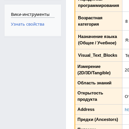
программирования
Вики-инструменты
Возрастная
8
Узнать свойства
категория
Назначение языка
Я
(Общее / Учебное)
Т
Visual_Text_Blocks
Измерение
2
(2D/3D/Tangible)
Область знаний
Открытость
О
продукта
ht
Address
Предки (Ancestors)