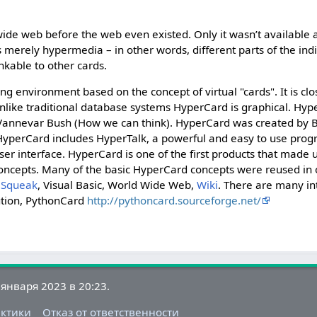
ide web before the web even existed. Only it wasn’t available 
s merely hypermedia – in other words, different parts of the indi
inkable to other cards.
 environment based on the concept of virtual "cards". It is cl
nlike traditional database systems HyperCard is graphical. Hyp
 Vannevar Bush (How we can think). HyperCard was created by B
7. HyperCard includes HyperTalk, a powerful and easy to use pr
er interface. HyperCard is one of the first products that made 
oncepts. Many of the basic HyperCard concepts were reused in 
e
Squeak
, Visual Basic, World Wide Web,
Wiki
. There are many i
ution, PythonCard
http://pythoncard.sourceforge.net/
января 2023 в 20:23.
актики
Отказ от ответственности