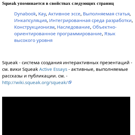
Squeak упоминается в свойствах следующих страниц
Dynabook
,
Kay
,
Активное эссе
,
Выполняемая статья
,
Инкапсуляция
,
Интегрированная среда разработки
,
Конструкционизм
,
Наследование
,
Объектно-
ориентированное программирование
,
Язык
высокого уровня
Squeak - система создания интерактивных презентаций -
см. вики Squeak
Active Essays
- активные, выполняемые
рассказы и публикации. см. -
http://wiki.squeak.org/squeak/