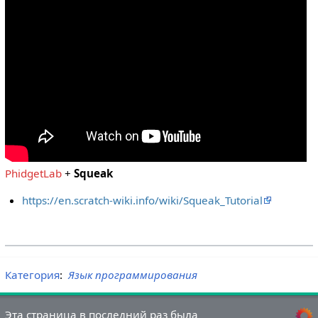
PhidgetLab
+
Squeak
https://en.scratch-wiki.info/wiki/Squeak_Tutorial
Категория
:
Язык программирования
Эта страница в последний раз была