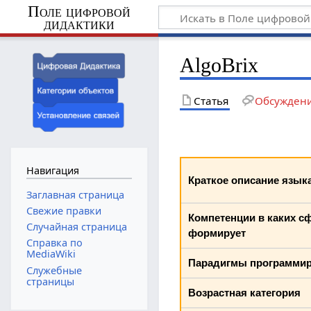
Поле цифровой
дидактики
AlgoBrix
Статья
Обсужден
Навигация
Краткое описание язык
Заглавная страница
Свежие правки
Компетенции в каких с
Случайная страница
формирует
Справка по
MediaWiki
Парадигмы программи
Служебные
страницы
Возрастная категория