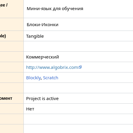
ее /
Мини-язык для обучения
Блоки-Иконки
Tangible
le)
Коммерческий
http://www.algobrix.com
Blockly
,
Scratch
Project is active
омент
Нет