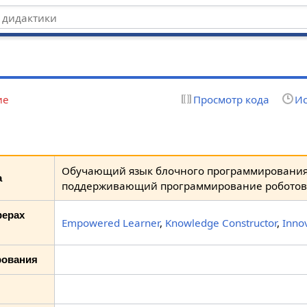
ие
Просмотр кода
Ис
Обучающий язык блочного программирования
а
поддерживающий программирование роботов 
ферах
Empowered Learner
,
Knowledge Constructor
,
Inno
рования