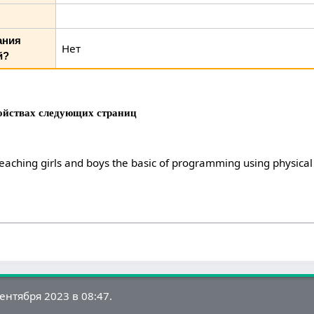
ания
Нет
й?
войствах следующих страниц
teaching girls and boys the basic of programming using physical 
нтября 2023 в 08:47.