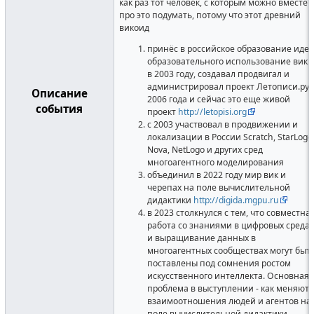
как раз тот человек, с которым можно вместе
про это подумать, потому что этот древний
викоид
принёс в российское образование иде
образовательного использование вики
в 2003 году, создавал продвигал и
администрировал проект Летописи.ру 
Описание
2006 года и сейчас это еще живой
события
проект
http://letopisi.org
c 2003 участвовал в продвижении и
локализации в России Scratch, StarLogo
Nova, NetLogo и других сред
многоагентного моделирования
объединил в 2022 году мир вик и
черепах на поле вычислительной
дидактики
http://digida.mgpu.ru
в 2023 столкнулся с тем, что совместна
работа со знаниями в цифровых среда
и выращивание данных в
многоагентных сообществах могут быт
поставлены под сомнения ростом
искусственного интеллекта. Основная
проблема в выступлении - как меняютс
взаимоотношения людей и агентов на
поле вычислительной дидактики