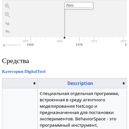
Лого
1959
1966
1973
1979
1960
1970
19
TimelineJS
Средства
Категория:DigitalTool
Description
Специальная отдельная программа,
встроенная в среду агентного
моделирования NetLogo и
предназначенная для постановки
экспериментов. BehaviorSpace - это
программный инструмент,