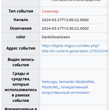
Тип события
Семинар
Начало
2024-03-27T12:00:22.000Z
Окончание
2024-03-27T13:30:22.000Z
color
DarkOliveGreen
http://digida.mgpu.ru/index.php?
Адрес события
title=AI content generation 27032024
Видео запись
события
Среды и
средства,
NetLogo
,
Semantic MediaWiki
,
которые
PlantUML
,
Генеративный
использовались
искусственный интеллект
в рамках
события
Формируемые в