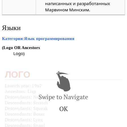
написанных и разработанных
Марвином Минским.
Языки
Категория:Язык программирования
(Logo OR Ancestors
Logo)
ЛОГО
Launch year: 1967
Ancestors: Lisp
Swipe to Navigate
Descendants: NetLogo
Descendants: Scratch
OK
Descendants: Squeak
Descendants: Boxer
Descendants: Lynx
Descendants: Snap!