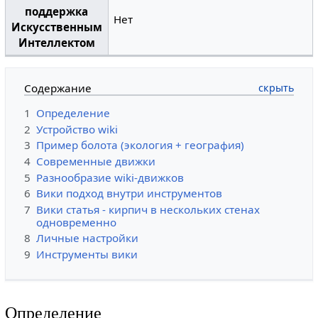
поддержка
Нет
Искусственным
Интеллектом
Содержание
1
Определение
2
Устройство wiki
3
Пример болота (экология + география)
4
Современные движки
5
Разнообразие wiki-движков
6
Вики подход внутри инструментов
7
Вики статья - кирпич в нескольких стенах
одновременно
8
Личные настройки
9
Инструменты вики
Определение