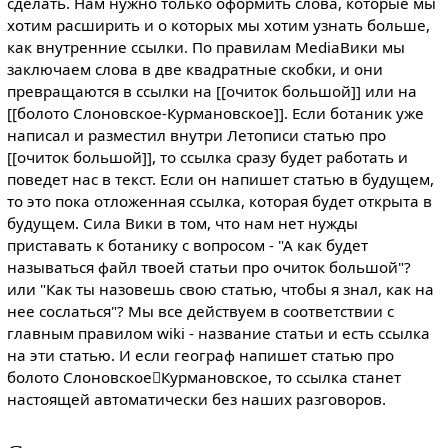
сделать. Нам нужно только оформить слова, которые мы
хотим расширить и о которых мы хотим узнать больше,
как внутренние ссылки. По правилам MediaВики мы
заключаем слова в две квадратные скобки, и они
превращаются в ссылки на [[очиток большой]] или на
[[болото Слоновское-Курмановское]]. Если ботаник уже
написал и разместил внутри Летописи статью про
[[очиток большой]], то ссылка сразу будет работать и
поведет нас в текст. Если он напишет статью в будущем,
то это пока отложенная ссылка, которая будет открыта в
будущем. Сила Вики в том, что нам нет нужды
приставать к ботанику с вопросом - "А как будет
называться файл твоей статьи про очиток большой"?
или "Как ты назовешь свою статью, чтобы я знал, как на
нее сослаться"? Мы все действуем в соответствии с
главным правилом wiki - название статьи и есть ссылка
на эти статью. И если географ напишет статью про
болото СлоновскоеКурмановское, то ссылка станет
настоящей автоматически без наших разговоров.