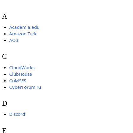
A
Academia.edu
Amazon Turk
AO3
C
CloudWorks
ClubHouse
CoMSES
CyberForum.ru
D
Discord
E