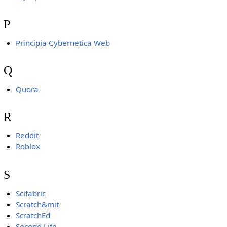
P
Principia Cybernetica Web
Q
Quora
R
Reddit
Roblox
S
Scifabric
Scratch&mit
ScratchEd
Second Life