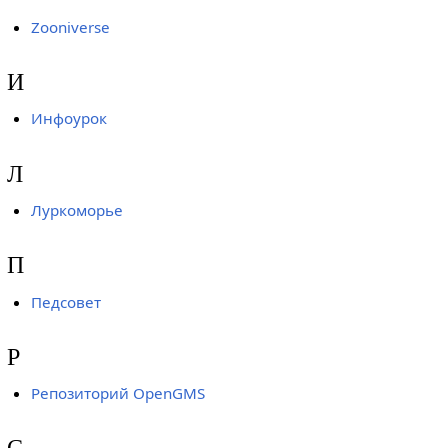
Zooniverse
И
Инфоурок
Л
Луркоморье
П
Педсовет
Р
Репозиторий OpenGMS
С