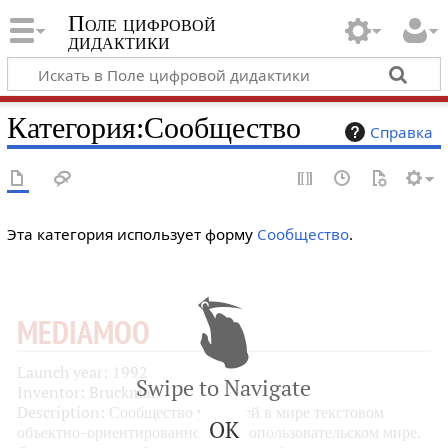
Поле цифровой
дидактики
Категория
:
Сообщество
Справка
Эта категория использует форму
Сообщество
.
MEDIAMOO
Launch year: 1992
Swipe to Navigate
Inventor: Bruckman
Description: Сообщество учителей в мире текстовом
OK
объектно-ориентированном многопользовательском мире.