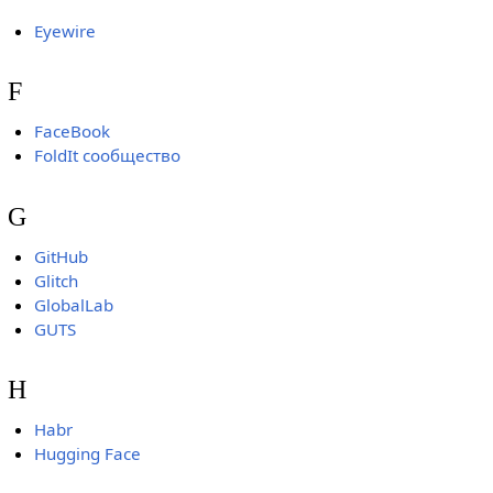
Eyewire
F
FaceBook
FoldIt сообщество
G
GitHub
Glitch
GlobalLab
GUTS
H
Habr
Hugging Face