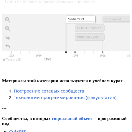
Одно из первых образовательных сообществ
MediaMOO
Thinkquest
MOOSE Crossing
Principia Cybernetica Web
1986
1989
1993
1996
199
1990
TimelineJS
Материалы этой категории используются в учебном курах
Построение сетевых сообществ
Технологии программирования (факультатив)
---
Сообщества, в которых
социальный объект
= программный
код
CoMSES