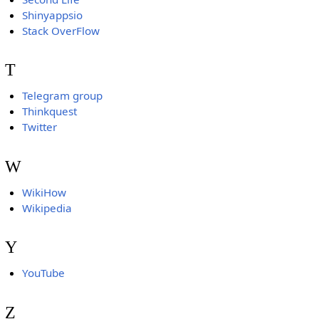
Shinyappsio
Stack OverFlow
T
Telegram group
Thinkquest
Twitter
W
WikiHow
Wikipedia
Y
YouTube
Z