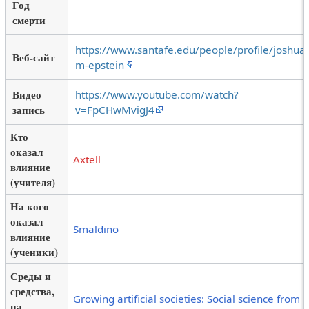
Год
смерти
https://www.santafe.edu/people/profile/joshua-
Веб-сайт
m-epstein
Видео
https://www.youtube.com/watch?
запись
v=FpCHwMvigJ4
Кто
оказал
Axtell
влияние
(учителя)
На кого
оказал
Smaldino
влияние
(ученики)
Среды и
средства,
Growing artificial societies: Social science from
на