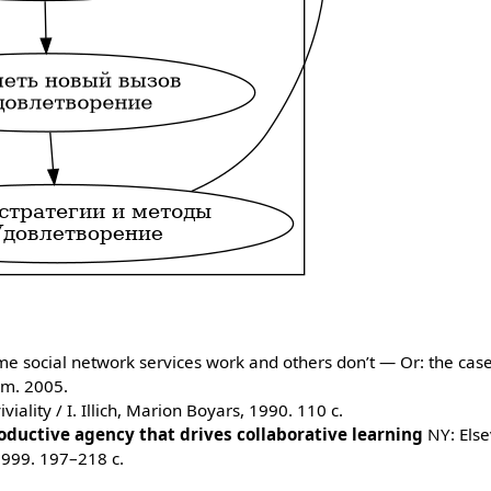
e social network services work and others don’t — Or: the case
om. 2005.
viviality / I. Illich, Marion Boyars, 1990. 110 c.
oductive agency that drives collaborative learning
NY: Else
999. 197–218 с.