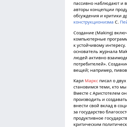
пассивно наблюдают и в
авторы концепции проду
обсуждения и критики д
конструкционизма
С.
Пе
Создание (Making) включ
компьютерные программы
к устойчивому интересу
основатель журнала Mak
людей активно взаимоде
потребителей». Создание
вещей; например, пиво
Карл
Маркс
писал о двух
становимся теми, кто м
Вместе с Аристотелем о
производить и создавать
внести свой вклад в соц
за государство благосос
продуктивное государств
критическим политически