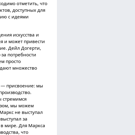
одимо отметить, что
тов, доступных для
цию с идеями
дения искусства и
я и может привести
ие. Дейл Догерти,
-за потребности
ем просто
оздают множество
х — присвоение: мы
производство.
ы стремимся
азом, мы можем
 Маркс не выступал
 выступал за
 в мире. Для Маркса
водства, что