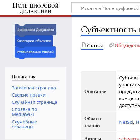
Поле цифровой
дидактики
Субъектность 
Статья
Обсужден
Навигация
Субъектн
участием
Заглавная страница
продукт
Описание
Свежие правки
концепц
Случайная страница
доступн
Справка по
MediaWiki
Область
Служебные
NetSci
,
И
знаний
страницы
Schwarts
Авторы