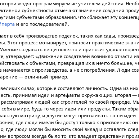
оспроизводят программируемые учителем действия. Необх
ктивной субъектности отмечают значение создания продук
ругими субъектами образования, что сближает эту концеп
йперта
и его последователей.
ает в себя производство поделок, таких как сады, произве
. Этот процесс мотивирует, приносит практические знани
. Умение создавать вещи полезно и приносит удовлетворен
e, утверждает: «Движение создателей возникло отчасти из
йствовать с объектами, превращая их в нечто большее, ч
 начинается с производства, а не с потребления. Люди с
варение — отличный пример.
 великих силах, которые составляют личность. Одна из ни
ы есть, принимая идеи и артефакты окружающих. Вторая — 
н рассматривал людей как строителей по своей природе. М
 себя в мире, будь то через идеи или продукты. Таким обр
иальную матрицу, и другие могут присваивать наши идеи.
тояния, где люди имели бы доступ только к присвоению; он
о, где люди могли бы вносить свой вклад и оставлять след
м вопросом всегда было то, кто владеет средствами произ