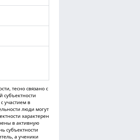
сти, тесно связано с
ой субъектности
с участием в
ельности люди могут
ектности характерен
ечены в активную
нь субъектности
итель, а ученики