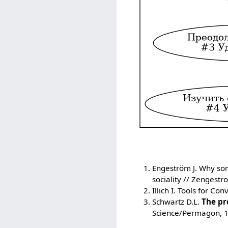
Engeström J. Why som
sociality // Zengestr
Illich I. Tools for Con
Schwartz D.L.
The pr
Science/Permagon, 1