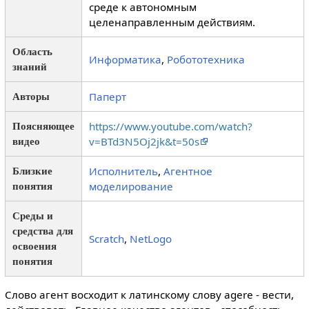
среде к автономным
целенаправленным действиям.
Область
Информатика
,
Робототехника
знаний
Паперт
Авторы
https://www.youtube.com/watch?
Поясняющее
v=BTd3N5Oj2jk&t=50s
видео
Исполнитель
,
Агентное
Близкие
моделирование
понятия
Среды и
средства для
Scratch
,
NetLogo
освоения
понятия
Слово агент восходит к латинскому слову agere - вести,