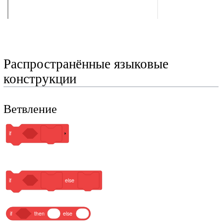
Распространённые языковые
конструкции
Ветвление
if
if
else
if
then
else