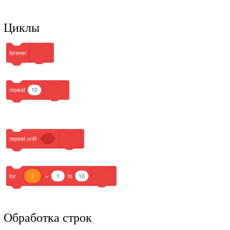
Циклы
forever
repeat
10
repeat
until
for
i
=
1
to
10
Обработка строк