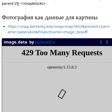
parent V]) </snapblocks>
Фотография как данные для картины
https://snap.berkeley.edu/snap/snap.html#present:Usern
ame=patarakin&ProjectName=image_data