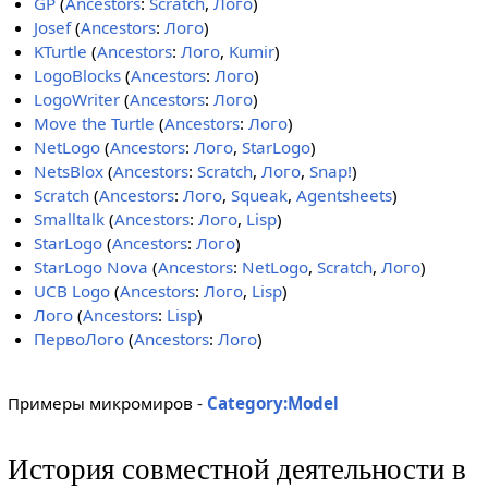
GP
(
Ancestors
:
Scratch
,
Лого
)
Josef
(
Ancestors
:
Лого
)
KTurtle
(
Ancestors
:
Лого
,
Kumir
)
LogoBlocks
(
Ancestors
:
Лого
)
LogoWriter
(
Ancestors
:
Лого
)
Move the Turtle
(
Ancestors
:
Лого
)
NetLogo
(
Ancestors
:
Лого
,
StarLogo
)
NetsBlox
(
Ancestors
:
Scratch
,
Лого
,
Snap!
)
Scratch
(
Ancestors
:
Лого
,
Squeak
,
Agentsheets
)
Smalltalk
(
Ancestors
:
Лого
,
Lisp
)
StarLogo
(
Ancestors
:
Лого
)
StarLogo Nova
(
Ancestors
:
NetLogo
,
Scratch
,
Лого
)
UCB Logo
(
Ancestors
:
Лого
,
Lisp
)
Лого
(
Ancestors
:
Lisp
)
ПервоЛого
(
Ancestors
:
Лого
)
Примеры микромиров -
Category:Model
История совместной деятельности в