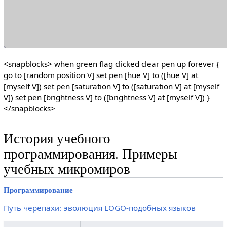
<snapblocks> when green flag clicked clear pen up forever {
go to [random position V] set pen [hue V] to ([hue V] at
[myself V]) set pen [saturation V] to ([saturation V] at [myself
V]) set pen [brightness V] to ([brightness V] at [myself V]) }
</snapblocks>
История учебного
программирования. Примеры
учебных микромиров
Программирование
Путь черепахи: эволюция LOGO-подобных языков