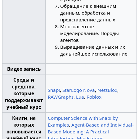
Обращение к внешним
данным, обработка и
представление данных
Многоагентое
моделирование. Породы
агентов
Выращивание данных и их
дальнейшее использование
Видео запись
Среды и
средства,
Snap!
,
StarLogo Nova
,
NetsBlox
,
которые
RAWGraphs
,
Lua
,
Roblox
поддерживают
учебный курс
Книги, на
Computer Science with Snap! by
которых
Examples
,
Agent-Based and Individual-
основывается
Based Modeling: A Practical
учебный курс
Introduction
,
Mindstorms