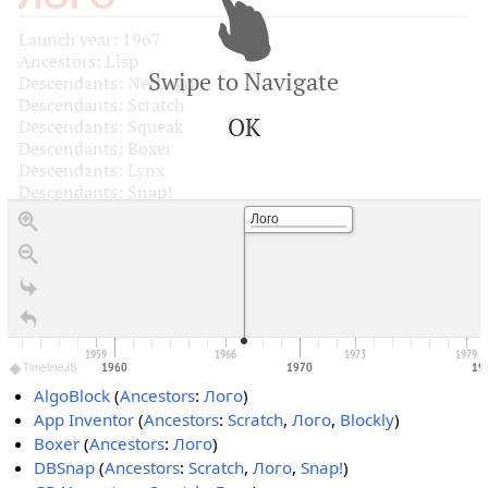
Launch year: 1967
Ancestors: Lisp
Swipe to Navigate
Descendants: NetLogo
Descendants: Scratch
OK
Descendants: Squeak
Descendants: Boxer
Descendants: Lynx
Descendants: Snap!
Лого
1959
1966
1973
1979
1960
1970
19
TimelineJS
AlgoBlock
(
Ancestors
:
Лого
)
App Inventor
(
Ancestors
:
Scratch
,
Лого
,
Blockly
)
Boxer
(
Ancestors
:
Лого
)
DBSnap
(
Ancestors
:
Scratch
,
Лого
,
Snap!
)