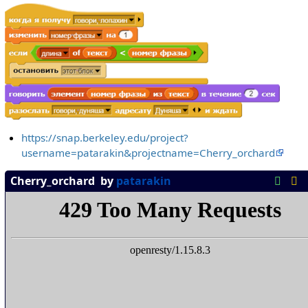
https://snap.berkeley.edu/project?
username=patarakin&projectname=Cherry_orchard