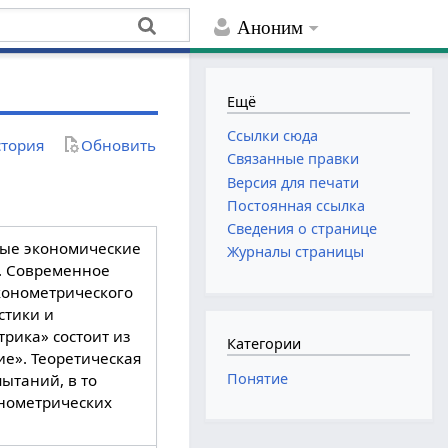
Аноним
Ещё
Ссылки сюда
тория
Обновить
Связанные правки
Версия для печати
Постоянная ссылка
Сведения о странице
ные экономические
Журналы страницы
в. Современное
конометрического
стики и
рика» состоит из
Категории
ие». Теоретическая
Понятие
ытаний, в то
онометрических