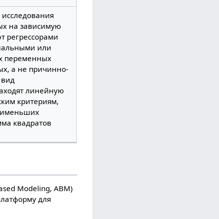
в исследования
ых на зависимую
т регрессорами
иальными или
ых переменных
х, а не причинно-
 вид
находят линейную
ским критериям,
наименьших
мма квадратов
ased Modeling, ABM)
латформу для