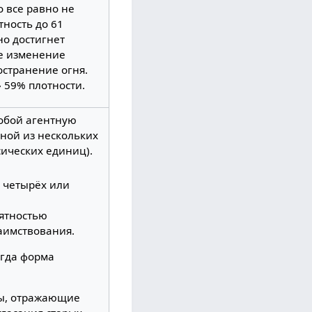
о все равно не
тность до 61
но достигнет
ое изменение
остранение огня.
» 59% плотности.
собой агентную
дной из нескольких
ических единиц).
х четырёх или
оятностью
заимствования.
огда форма
ры, отражающие