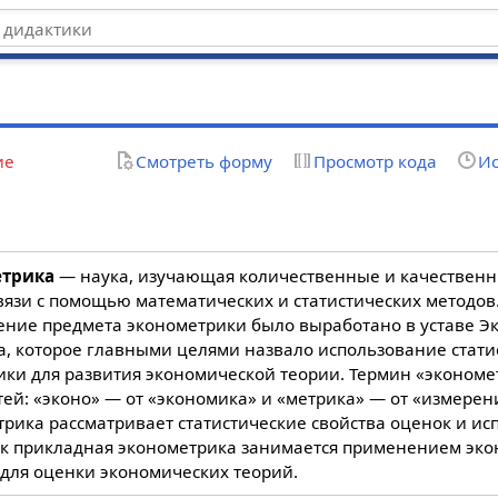
ие
Смотреть форму
Просмотр кода
Ис
етрика
— наука, изучающая количественные и качествен
вязи с помощью математических и статистических методо
ение предмета эконометрики было выработано в уставе Э
а, которое главными целями назвало использование стати
ки для развития экономической теории. Термин «экономет
тей: «эконо» — от «экономика» и «метрика» — от «измерен
рика рассматривает статистические свойства оценок и исп
ак прикладная эконометрика занимается применением эк
 для оценки экономических теорий.