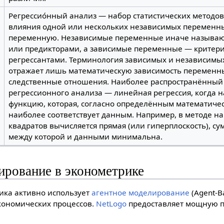
Регрессио́нный анализ — набор статистических методо
влияния одной или нескольких независимых переменн
переменную. Независимые переменные иначе называю
или предикторами, а зависимые переменные — критер
регрессантами. Терминология зависимых и независим
отражает лишь математическую зависимость переменны
следственные отношения. Наиболее распространённый
регрессионного анализа — линейная регрессия, когда 
функцию, которая, согласно определённым математиче
наиболее соответствует данным. Например, в методе 
квадратов вычисляется прямая (или гиперплоскость), су
между которой и данными минимальна.
ирование в эконометрике
ика активно использует
агентное моделирование
(Agent-B
кономических процессов.
NetLogo
предоставляет мощную п
: