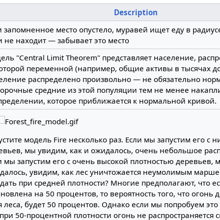
Description
и запомненное место опустело, муравей ищет еду в радиусе
и не находит — забывает это место
ель "Central Limit Theorem" представляет население, расп
оторой переменной (например, общие активы в тысячах до
еление распределено произвольно — не обязательно нор
орочные средние из этой популяции тем не менее накапл
пределении, которое приближается к нормальной кривой.
устите модель Fire несколько раз. Если мы запустим его с 
евьев, мы увидим, как и ожидалось, очень небольшое рас
и мы запустим его с очень высокой плотностью деревьев, м
далось, увидим, как лес уничтожается неумолимым маршем
дать при средней плотности? Многие предполагают, что е
ановлена на 50 процентов, то вероятность того, что огонь 
я леса, будет 50 процентов. Однако если мы попробуем это 
 при 50-процентной плотности огонь не распространяется 