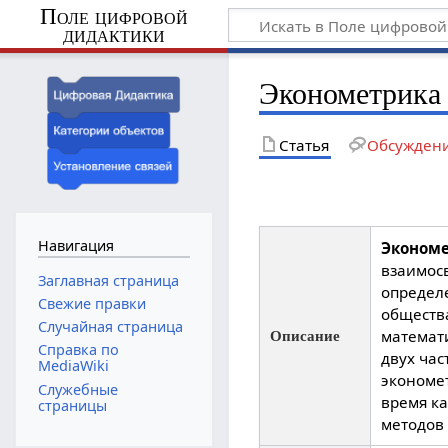
Поле цифровой
дидактики
Эконометрика
Статья
Обсужден
Навигация
Эконом
взаимос
Заглавная страница
определ
Свежие правки
обществ
Случайная страница
математи
Описание
Справка по
двух час
MediaWiki
экономет
Служебные
время к
страницы
методов