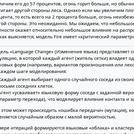
личим его до 57 процентов, огонь горит больше, но обычн
тигает другой стороны леса. Однако если мы увеличим пло
цента, то есть всего на 2 процента больше, огонь неизбеж
гой стороны. Это неожиданно. Мы ожидаем, что небольш
тности окажет относительно небольшое влияние на распр
 как выясняется, модель Fire имеет «критический параметр
ель «Language Change» (Изменение языка) представляет 
уляцию, в которой каждый агент (житель сетки) владеет о
ковых форм (например, вариантов произношения или лекс
каждом шаге моделирования:
Каждый агент выбирает одного случайного соседа из свои
восьми соседних клеток.
Агент «усваивает» языковую форму соседа с заданной вер
(параметр перехода), что моделирует влияние контакта и 
 этом может происходить «ошибка передачи» (мутация), к
еняется случайным образом с малой вероятностью.
мере итераций формируются языковые «облака» и класте