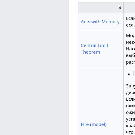
Есл
Ants with Memory
есл
Мод
нек
Central Limit
Нас
Theorem
выб
рас
Зап
дер
Есл
ожи
ожи
уст
Fire (model)
кра
что