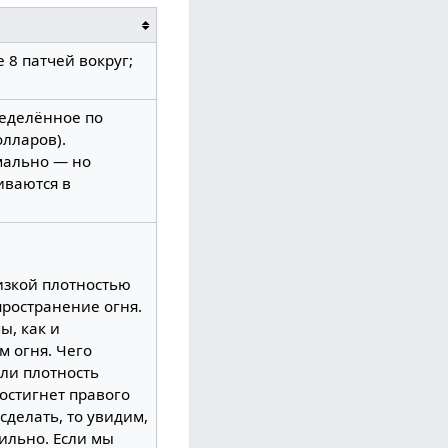
 8 патчей вокруг;
ределённое по
лларов).
мально — но
иваются в
низкой плотностью
пространение огня.
ы, как и
 огня. Чего
сли плотность
достигнет правого
сделать, то увидим,
сильно. Если мы