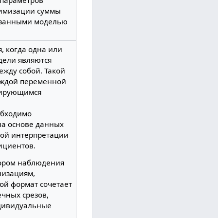
нимизации суммы
азанными моделью
, когда одна или
дели являются
жду собой. Такой
аждой переменной
ьирующимся
обходимо
на основе данных
ной интерпретации
ициентов.
тором наблюдения
низациям,
ой формат сочетает
ечных срезов,
ндивидуальные