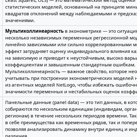
статистических моделей, основанный на принципе ми
квадратов отклонений между наблюдаемыми и предск
значениями.
Мультиколлинеарность
в эконометрике — это ситуация
несколько независимых переменных регрессионной мо
линейно зависимыми или сильно коррелированными ме
эффект затрудняет оценку индивидуального влияния к
на зависимую и приводит к неустойчивым, высоко вар
коэффициентам и завышенным стандартным ошибкам.
Мультиколлинеарность — важное свойство, которое не
учитывать при построении эконометрических моделей 
из агентных моделей NetLogo, чтобы избежать ошибоч
значимости переменных и нестабильных оценок коэфф
Панельные данные (panel data) — это тип данных, в ко
собираются по нескольким единицам (индивидам, орга
регионам) в течение нескольких периодов времени. Так
в себе преимущества как временных рядов, так и попер
позволяя анализировать динамику внутри единиц и и
различия.