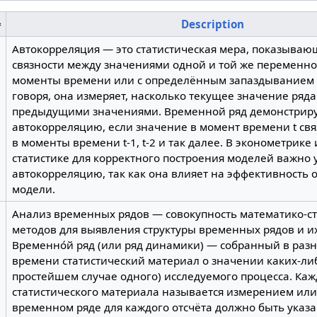
Description
Автокорреляция — это статистическая мера, показываю
связности между значениями одной и той же переменно
моменты времени или с определённым запаздыванием 
говоря, она измеряет, насколько текущее значение ряда 
предыдущими значениями. Временной ряд демонстрир
автокорреляцию, если значение в момент времени t св
в моменты времени t-1, t-2 и так далее. В эконометрике
статистике для корректного построения моделей важно
автокорреляцию, так как она влияет на эффективность
модели.
Анализ временных рядов — совокупность математико-ст
методов для выявления структуры временных рядов и и
Временно́й ряд (или ряд динамики) — собранный в ра
времени статистический материал о значении каких-ли
простейшем случае одного) исследуемого процесса. Ка
статистического материала называется измерением или 
временном ряде для каждого отсчёта должно быть указ