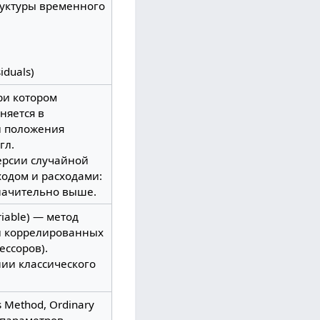
руктуры временного
duals)
ри котором
няется в
и положения
гл.
персии случайной
одом и расходами:
начительно выше.
riable) — метод
и коррелированных
ссоров).
ии классического
 Method, Ordinary
 параметров