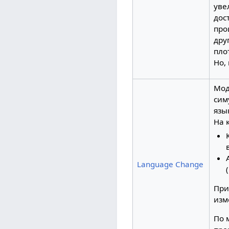
уве
дос
про
дру
пло
Но,
Мод
сим
язы
На 
Language Change
При
изм
По 