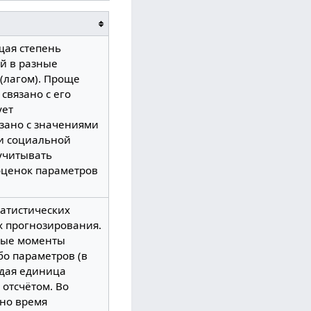
щая степень
й в разные
(лагом). Проще
связано с его
ует
язано с значениями
 и социальной
 учитывать
 оценок параметров
атистических
х прогнозирования.
зные моменты
бо параметров (в
ждая единица
отсчётом. Во
ано время