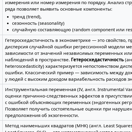
измерения или номер измерения по порядку. Анализ ст
ряда позволяет выявить основные компоненты:
тренд (trend),
сезонность (seasonality)
случайную составляющую (random component или resi
Гетероскедастичность в эконометрике — это свойство, п
дисперсия случайной ошибки регрессионной модели ме
зависимости от значений независимых переменных ил
наблюдений в пространстве.
Гетероскедастичность
(ан
heteroscedasticity) характеризуется непостоянством дис
ошибки. Классический пример — зависимость между дох
у людей с высоким доходом вариабельность расходов з
Инструментальная переменная (IV, англ. Instrumental Va
оценки причинно-следственных эффектов в присутстви
с ошибкой объясняющих переменных (эндогенных регре
Позволяет получить состоятельные оценки при нарушен
предположения об экзогенности.
Метод наименьших квадратов (МНК) (англ. Least Squares
Least Squares, OLS) — это математический метод оценки