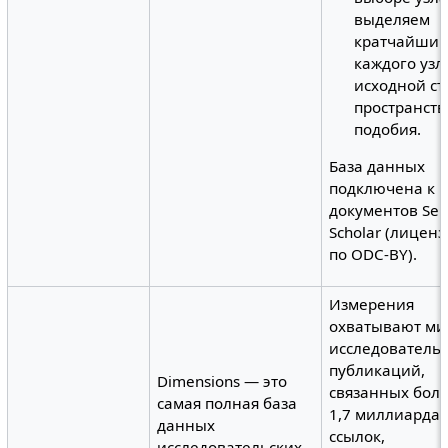
выделяем
кратчайший 
каждого узл
исходной ст
пространств
подобия.
База данных
подключена к к
документов Sem
Scholar (лицен
по ODC-BY).
Измерения
охватывают м
исследователь
публикаций,
Dimensions — это
связанных бол
самая полная база
1,7 миллиарда
данных
ссылок,
исследовательских