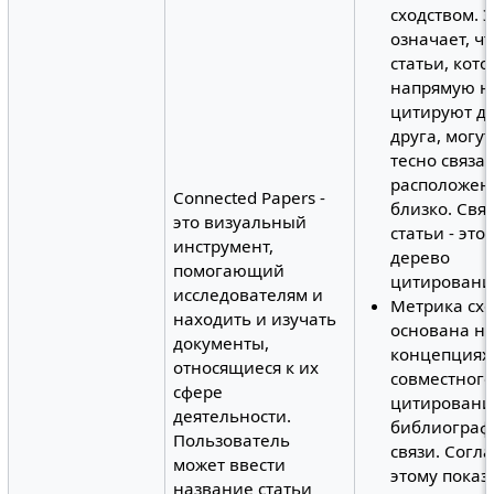
сходством. 
означает, ч
статьи, кот
напрямую н
цитируют др
друга, могут
тесно связа
расположен
Connected Papers -
близко. Свя
это визуальный
статьи - это
инструмент,
дерево
помогающий
цитировани
исследователям и
Метрика схо
находить и изучать
основана н
документы,
концепциях
относящиеся к их
совместного
сфере
цитировани
деятельности.
библиограф
Пользователь
связи. Согл
может ввести
этому показ
название статьи