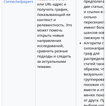
предполагае
Connectedpapers
или URL-адрес и
две статьи,
получить график,
и ссылки в 
показывающий ее
сильно
контекст и
пересекаютс
релевантность. Это
имеют боль
может помочь
шансов осв
открыть новые
смежную тем
направления
Алгоритм ст
исследований,
силонаправ
сравнить разные
граф для
подходы и следить
распределе
за актуальными
статей таки
темами.
образом, чт
визуально
группирова
похожие ста
вместе и от
менее похож
от друга. Пр
выборе узл