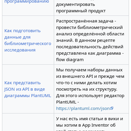
программированию
документировать
программный продукт
Распространённая задача -
провести библиометрический
Как подготовить
анализ определённой области
данные для
знаний. В данном рецепте
библиометрического
последовательность действий
исследования
представлена как диаграмма -
flow diagram
Мы получаем наборы данных
из внешнего API и прежде чем
Как представить
что-то с ними делать хотим
JSON из API в виде
посмотреть на их структуру.
диаграммы PlantUML
Для этого использует редактор
PlantUML -
https://plantuml.com/json
У нас есть имя статьи в вики и
мы хотим в App Inventor об