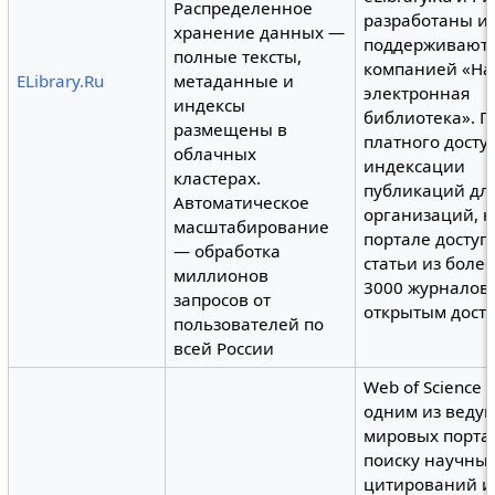
Распределенное
разработаны и
хранение данных —
поддерживают
полные тексты,
компанией «На
ELibrary.Ru
метаданные и
электронная
индексы
библиотека». 
размещены в
платного досту
облачных
индексации
кластерах.
публикаций дл
Автоматическое
организаций, н
масштабирование
портале досту
— обработка
статьи из боле
миллионов
3000 журналов 
запросов от
открытым досту
пользователей по
всей России
Web of Science 
одним из веду
мировых порта
поиску научны
цитирований и