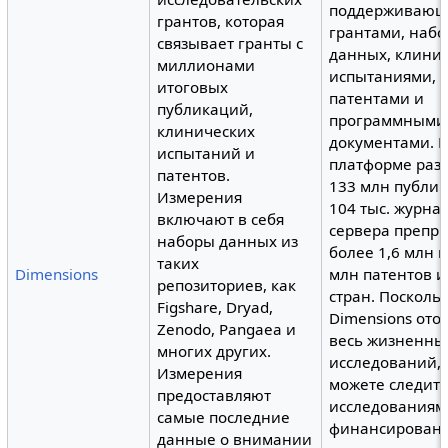
поддерживаю
грантов, которая
грантами, наб
связывает гранты с
данных, клини
миллионами
испытаниями,
итоговых
патентами и
публикаций,
программными
клинических
документами. 
испытаний и
платформе ра
патентов.
133 млн публи
Измерения
104 тыс. журнал
включают в себя
сервера препри
наборы данных из
более 1,6 млн к
таких
Dimensions
млн патентов и
репозиториев, как
стран. Посколь
Figshare, Dryad,
Dimensions ото
Zenodo, Pangaea и
весь жизненны
многих других.
исследований,
Измерения
можете следить
предоставляют
исследованиям
самые последние
финансировани
данные о внимании