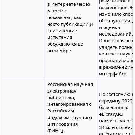
результатов и
в Интернете через
воздействия. Э
Altmetric,
изменило спос
показывая, как
обнаружения, д
часто публикации и
и оценки
клинические
исследований.
испытания
Dimensions поз
обсуждаются во
увидеть полны
всем мире.
контекст науки
проанализиров
в режиме един
интерфейса.
Российская научная
электронная
По состоянию н
библиотека,
середину 2020 
интегрированная с
базе данных
Российским
eLibrary.Ru
индексом научного
насчитывалось
цитирования
34 млн статей.
(РИНЦ).
eLibrary.Ru и Р