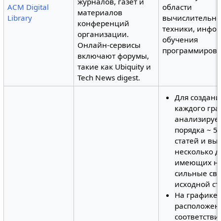
журналов, газет и
ACM Digital
области
материалов
Library
вычислительн
конференций
техники, инфо
организации.
обучения
Онлайн-сервисы
программиров
включают форумы,
такие как Ubiquity и
Tech News digest.
Для создани
каждого гра
анализируе
порядка ~ 5
статей и вы
несколько д
имеющих н
сильные свя
исходной ст
На графике 
расположен
соответствии