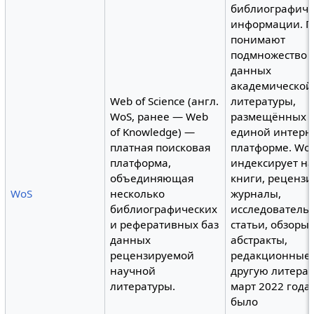
библиографиче
информации. П
понимают
подмножество 
данных
академической
Web of Science (англ.
литературы,
WoS, ранее — Web
размещённых 
of Knowledge) —
единой интерн
платная поисковая
платформе. Wo
платформа,
индексирует н
объединяющая
книги, реценз
WoS
несколько
журналы,
библиографических
исследователь
и реферативных баз
статьи, обзоры 
данных
абстракты,
рецензируемой
редакционные 
научной
другую литерат
литературы.
март 2022 года
было