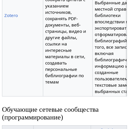
Выбранные да
указанием
местной справ
источников,
Zotero
библиотеки
сохранять PDF-
впоследствии 
документы, веб-
экспортировать
страницы, видео и
отформатиров
другие файлы,
библиографий.
ссылки на
того, все записи
интересные
включая
материалы в cети,
библиографич
создавать
информацию и
персональные
созданные
библиографии по
пользователем
темам
текстовые заме
выбранных стат
Обучающие сетевые сообщества
(программирование)