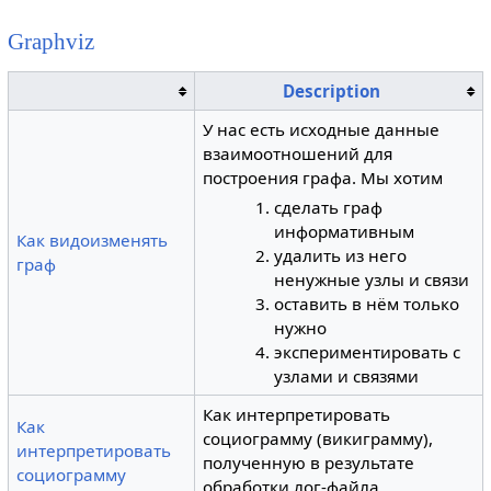
Graphviz
Description
У нас есть исходные данные
взаимоотношений для
построения графа. Мы хотим
сделать граф
информативным
Как видоизменять
удалить из него
граф
ненужные узлы и связи
оставить в нём только
нужно
экспериментировать с
узлами и связями
Как интерпретировать
Как
социограмму (викиграмму),
интерпретировать
полученную в результате
социограмму
обработки лог-файла