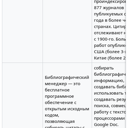
проиндексиров
877 журналов
публикуемых с 
года в более ч
странах. Цитир
отслеживают н
с 1900-го. Бол
работ опублико
США (более 3-х
Китае (более 2-
собирать
библиографич
Библиографический
информацию,
менеджер — это
создавать библ
бесплатное
использовать т
программное
создавать резу
обеспечение с
поиска, совме
открытым исходным
работу с текст
кодом,
процессорами -
позволяющая
Google Doc.
собирать цитаты с