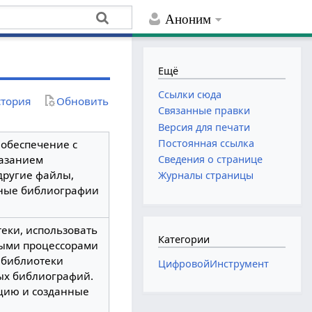
Аноним
Ещё
Ссылки сюда
тория
Обновить
Связанные правки
Версия для печати
Постоянная ссылка
обеспечение с
казанием
Сведения о странице
другие файлы,
Журналы страницы
ьные библиографии
еки, использовать
Категории
овыми процессорами
 библиотеки
ЦифровойИнструмент
ых библиографий.
ацию и созданные