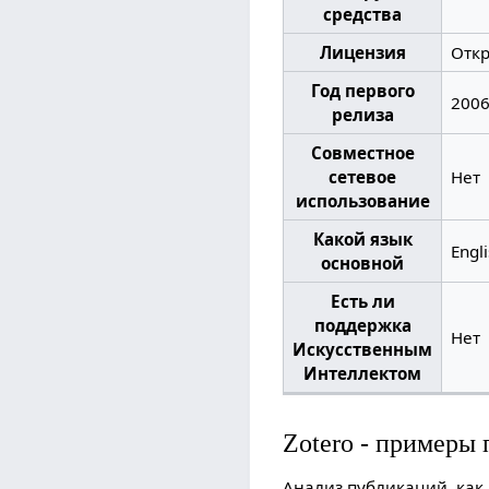
средства
Лицензия
Отк
Год первого
200
релиза
Совместное
сетевое
Нет
использование
Какой язык
Engl
основной
Есть ли
поддержка
Нет
Искусственным
Интеллектом
Zotero - примеры
Анализ публикаций, как 