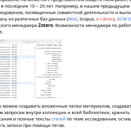
 в последние 10 – 20 лет. Например, в нашем предыдуще
ледования, посвященные совместной деятельности и вып
ась из различных баз данных (
WoS
, Scopus,
e-Library
,
ACM Di
ского менеджера
Zotero
. Возможности менеджера по рабо
е.
ы можем создавать вложенные папки материалов, создават
м запросам внутри коллекции и всей библиотеки, хранить
сания и полные тексты
статей
по теме исследования, остав
ать записи при помощи тегов.