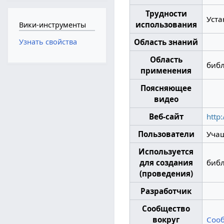
Трудности
Уста
использования
Вики-инструменты
Область знаний
Узнать свойства
Область
биб
применения
Поясняющее
видео
Веб-сайт
http:
Пользователи
Учащ
Используется
для создания
библ
(проведения)
Разработчик
Сообщество
вокруг
Сооб