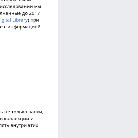
м исследовании мы
олненные до 2017
gital Library
) при
те с информацией
ь не только папки,
 в коллекции и
лять внутри этих