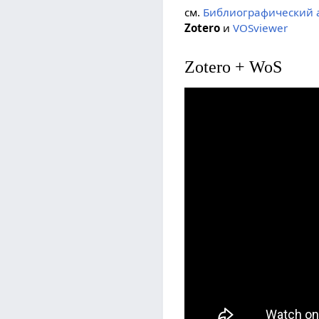
см.
Библиографический 
Zotero
и
VOSviewer
Zotero + WoS