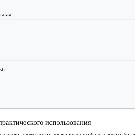
рытая
6
ish
 практического использования
правило, начинается с представления общего поля работ,