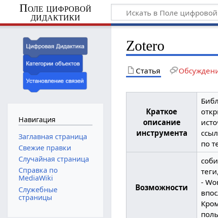
Поле цифровой
дидактики
Zotero
Статья
Обсужден
Библ
Краткое
откр
Навигация
описание
исто
инструмента
ссыл
Заглавная страница
по т
Свежие правки
Случайная страница
соби
Справка по
теги
MediaWiki
- Wo
Возможности
Служебные
впос
страницы
Кром
поль