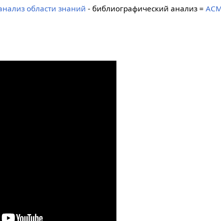
анализ области знаний
- библиографический анализ =
ACM 