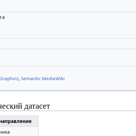
14
Graphviz
,
Semantic MediaWiki
ческий датасет
/направление
ника