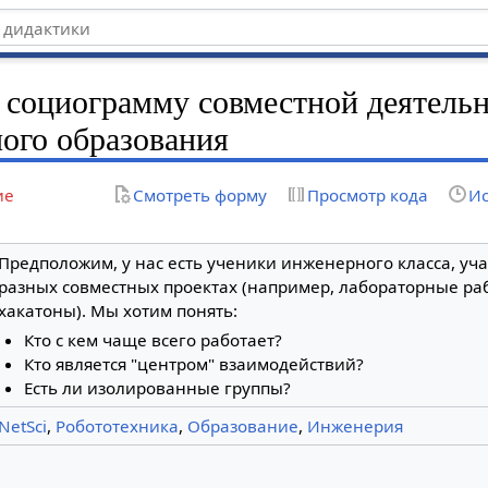
 социограмму совместной деятель
ого образования
ие
Смотреть форму
Просмотр кода
Ис
Предположим, у нас есть ученики инженерного класса, уч
разных совместных проектах (например, лабораторные раб
хакатоны). Мы хотим понять:
Кто с кем чаще всего работает?
Кто является "центром" взаимодействий?
Есть ли изолированные группы?
NetSci
,
Робототехника
,
Образование
,
Инженерия