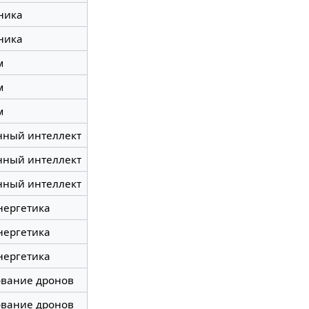
ника
ника
м
м
м
нный интеллект
нный интеллект
нный интеллект
нергетика
нергетика
нергетика
ование дронов
ование дронов