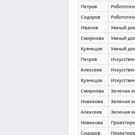
Петров
Робототех
Сидоров
Робототех
Иванов
Умный до
Смирнова
Умный до
Кузнецов
Умный до
Петров
Искусстве
Алексеев
Искусстве
Кузнецов
Искусстве
Смирнова
Зеленая э
Новикова
Зеленая э
Алексеев
Зеленая э
Новикова
Проектир
Сидоров
Проектир