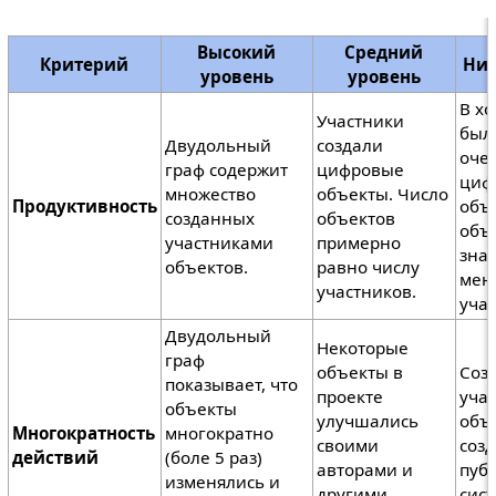
Высокий
Средний
Критерий
Низ
уровень
уровень
В хо
Участники
был
Двудольный
создали
оче
граф содержит
цифровые
циф
множество
объекты. Число
Продуктивность
объ
созданных
объектов
объ
участниками
примерно
зна
объектов.
равно числу
мен
участников.
уча
Двудольный
Некоторые
граф
объекты в
Соз
показывает, что
проекте
уча
объекты
улучшались
объ
Многократность
многократно
своими
соз
действий
(боле 5 раз)
авторами и
пуб
изменялись и
другими
сис