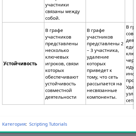
участники
связаны между
собой.
В г
В графе
В графе
сов
участников
участников
деят
представлены
представлены 2
еди
несколько
– 3 участника,
клю
ключевых
удаление
чере
Устойчивость
игроков, связи
которых
идут
которых
приведет к
инф
обеспечивают
тому, что сеть
про
устойчивость
рассыпается на
Уда
совместной
несвязанные
узл
деятельности
компоненты.
сеть
Категория
:
Scripting Tutorials