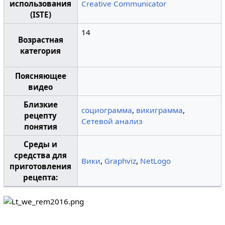
использования
Creative Communicator
(ISTE)
14
Возрастная
категория
Поясняющее
видео
Близкие
социограмма
,
викиграмма
,
рецепту
Сетевой анализ
понятия
Среды и
средства для
Вики
,
Graphviz
,
NetLogo
приготовления
рецепта: