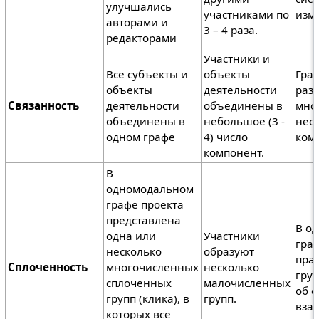
улучшались
участниками по
изм
авторами и
3 – 4 раза.
редакторами
Участники и
Все субъекты и
объекты
Гра
объекты
деятельности
разб
Связанность
деятельности
объединены в
мно
объединены в
небольшое (3 -
нес
одном графе
4) число
ком
компонент.
В
одномодальном
графе проекта
представлена
В о
одна или
Участники
гра
несколько
образуют
пра
Сплоченность
многочисленных
несколько
груп
сплоченных
малочисленных
об о
групп (клика), в
групп.
вза
которых все