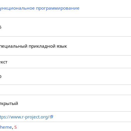
ункциональное программирование
6
пециальный прикладной язык
екст
D
ткрытый
tps://www.r-project.org/
cheme
,
S