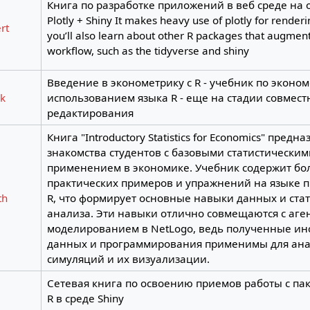
Книга по разработке приложений в веб среде на о
Plotly + Shiny It makes heavy use of plotly for renderi
rt
you’ll also learn about other R packages that augment
workflow, such as the tidyverse and shiny
Введение в эконометрику с R - учебник по эконом
k
использованием языка R - еще на стадии совмест
редактирования
Книга "Introductory Statistics for Economics" предн
знакомства студентов с базовыми статистическим
применением в экономике. Учебник содержит бо
практических примеров и упражнений на языке 
th
R, что формирует основные навыки данных и ста
анализа. Эти навыки отлично совмещаются с аг
моделированием в NetLogo, ведь полученные ин
данных и программирования применимы для ана
симуляций и их визуализации.
Сетевая книга по освоению приемов работы с пак
R в среде Shiny