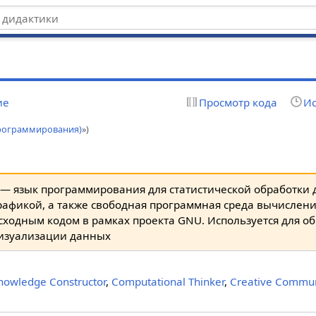
ие
Просмотр кода
Ис
программирования)
»)
 — язык программирования для статистической обработки 
рафикой, а также свободная программная среда вычислен
сходным кодом в рамках проекта GNU. Используется для об
изуализации данных
nowledge Constructor
,
Computational Thinker
,
Creative Commun