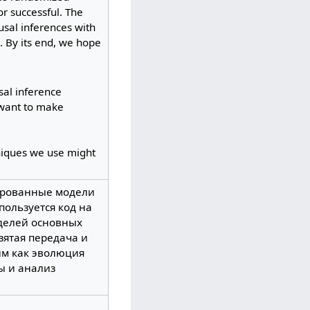
or successful. The
usal inferences with
 By its end, we hope
al inference
 want to make
niques we use might
тированные модели
пользуется код на
оделей основных
зятая передача и
им как эволюция
ы и анализ