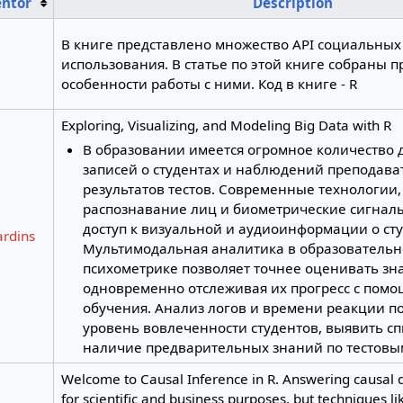
entor
Description
В книге представлено множество API социальных 
использования. В статье по этой книге собраны п
особенности работы с ними. Код в книге - R
Exploring, Visualizing, and Modeling Big Data with R
В образовании имеется огромное количество 
записей о студентах и наблюдений преподава
результатов тестов. Современные технологии,
распознавание лиц и биометрические сигнал
доступ к визуальной и аудиоинформации о сту
ardins
Мультимодальная аналитика в образовательн
психометрике позволяет точнее оценивать зн
одновременно отслеживая их прогресс с пом
обучения. Анализ логов и времени реакции п
уровень вовлеченности студентов, выявить с
наличие предварительных знаний по тестовы
Welcome to Causal Inference in R. Answering causal qu
for scientific and business purposes, but techniques 