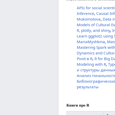
APIs for social scient
Inference
,
Causal Inf
Mukomolova
,
Data i
Models of Cultural E
R, plotly, and shiny
,
I
Learn ggplot2 using 
MariaMyshkina
,
Mast
Mastering Spark with
Dynamics and Cultura
Pivot в R
,
R for Big D
Modeling with R
,
Typ
и структуры данных 
Анализ тональности
Библиографический
результаты
Книги про R