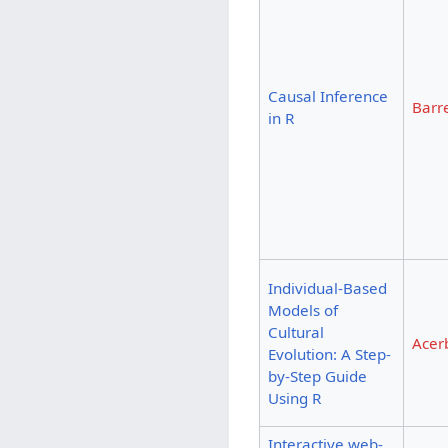
Causal Inference
Barre
in R
Individual-Based
Models of
Cultural
Acer
Evolution: A Step-
by-Step Guide
Using R
Interactive web-