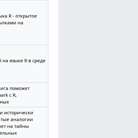
ка R - открытое
ылками на
на языке R в среде
Книга поможет
rk с R,
нных
и исторически
гатые аналогии
вет на тайны
тельных