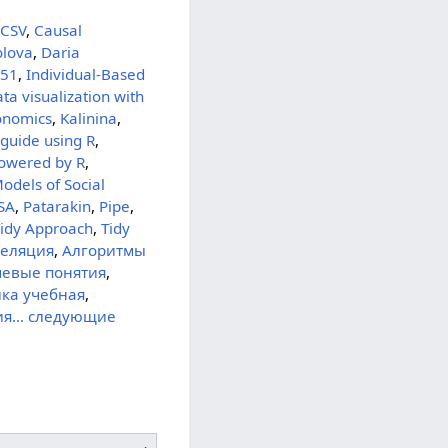
,
CSV
,
Causal
olova
,
Daria
051
,
Individual-Based
ta visualization with
conomics
,
Kalinina
,
 guide using R
,
Powered by R
,
odels of Social
SA
,
Patarakin
,
Pipe
,
Tidy Approach
,
Tidy
реляция
,
Алгоритмы
чевые понятия
,
ка учебная
,
ия
… следующие