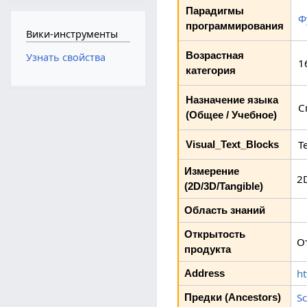
Парадигмы
Ф
программирования
Вики-инструменты
Возрастная
Узнать свойства
1
категория
Назначение языка
С
(Общее / Учебное)
Т
Visual_Text_Blocks
Измерение
2
(2D/3D/Tangible)
Область знаний
Открытость
О
продукта
ht
Address
S
Предки (Ancestors)