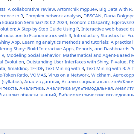
ists: A collaborative review
,
Artomchik mgpuev
,
Big Data with R
erence in R
,
Complex network analysis
,
DBSCAN
,
Daria Dolgop
n Education Seminar/28 02 2024
,
Economic Disparity
,
Egorovsn
volution: A Step-by-Step Guide Using R
,
Interactive web-based da
ntroduction to Econometrics with R
,
Introductory Statistics for E
Shiny App
,
Learning analytics methods and tutorials: A practical
ering Shiny: Build Interactive Apps, Reports, and Dashboards 
 R
,
Modeling Social Behavior: Mathematical and Agent-Based M
l Evolution
,
Outstanding User Interfaces with Shiny
,
P-value
,
PI
ata
,
Smaldino
,
TF-IDF
,
Text Mining with R
,
Text Mining with R: A 
e-Token Ratio
,
VOMAS
,
Virus on a Network
,
Wickham
,
Автокор
(syllabus)
,
Анализ данных
,
Анализ социальных сетей/Клю
 текста
,
Аналитика
,
Аналитика мультимодальная
,
Аналити
 анализ области знаний
,
Библиометрические исследован