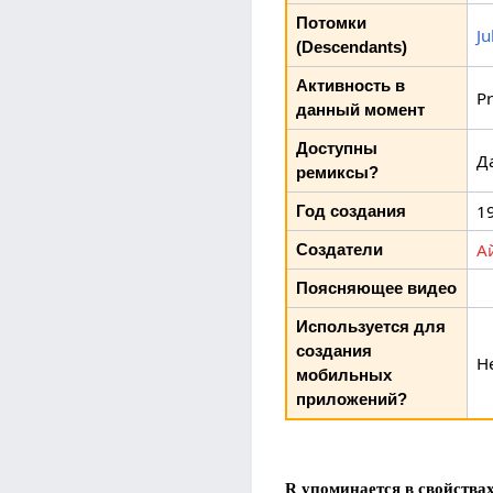
Потомки
Ju
(Descendants)
Активность в
Pr
данный момент
Доступны
Д
ремиксы?
1
Год создания
А
Создатели
Поясняющее видео
Используется для
создания
Н
мобильных
приложений?
R упоминается в свойства