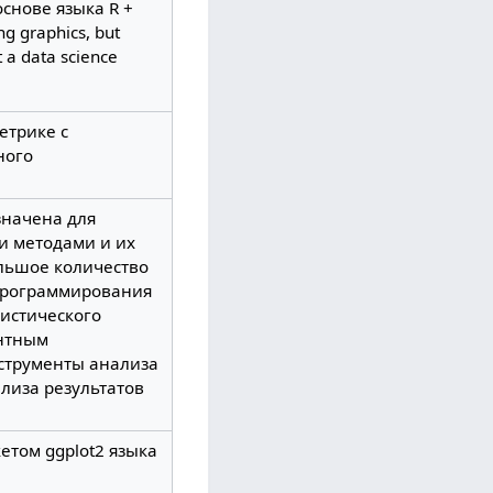
снове языка R +
ng graphics, but
 a data science
етрике с
ного
азначена для
и методами и их
льшое количество
программирования
тистического
ентным
струменты анализа
лиза результатов
етом ggplot2 языка