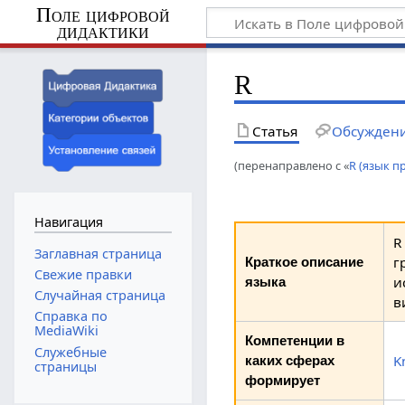
Поле цифровой
дидактики
R
Статья
Обсужден
(перенаправлено с «
R (язык 
Навигация
R
Заглавная страница
г
Краткое описание
Свежие правки
и
языка
Случайная страница
в
Справка по
MediaWiki
Компетенции в
Служебные
K
каких сферах
страницы
формирует