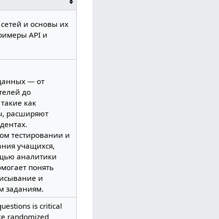
сетей и основы их
римеры API и
данных — от
телей до
 такие как
ы, расширяют
дентах.
ом тестировании и
ания учащихся,
ощью аналитики
омогает понять
писывание и
м заданиям.
estions is critical
like randomized