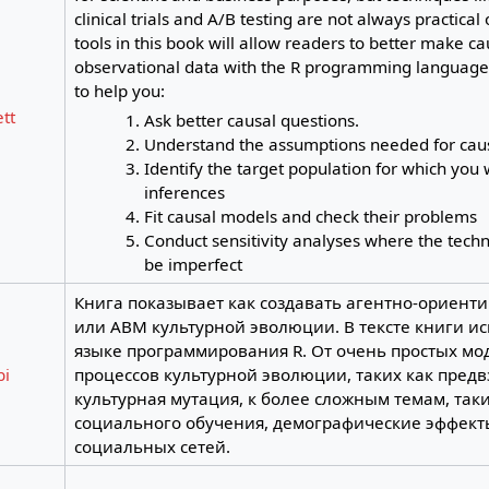
clinical trials and A/B testing are not always practical 
tools in this book will allow readers to better make ca
observational data with the R programming language.
to help you:
tt
Ask better causal questions.
Understand the assumptions needed for caus
Identify the target population for which you
inferences
Fit causal models and check their problems
Conduct sensitivity analyses where the tech
be imperfect
Книга показывает как создавать агентно-ориен
или ABM культурной эволюции. В тексте книги ис
языке программирования R. От очень простых м
bi
процессов культурной эволюции, таких как предв
культурная мутация, к более сложным темам, так
социального обучения, демографические эффект
социальных сетей.