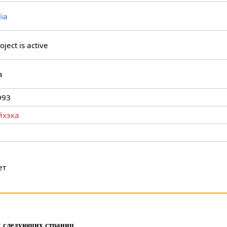
lia
oject is active
а
993
йхэка
ет
х следующих страниц