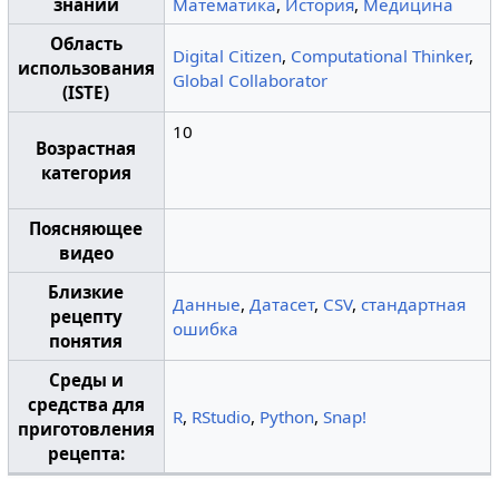
знаний
Математика
,
История
,
Медицина
Область
Digital Citizen
,
Computational Thinker
,
использования
Global Collaborator
(ISTE)
10
Возрастная
категория
Поясняющее
видео
Близкие
Данные
,
Датасет
,
CSV
,
стандартная
рецепту
ошибка
понятия
Среды и
средства для
R
,
RStudio
,
Python
,
Snap!
приготовления
рецепта: