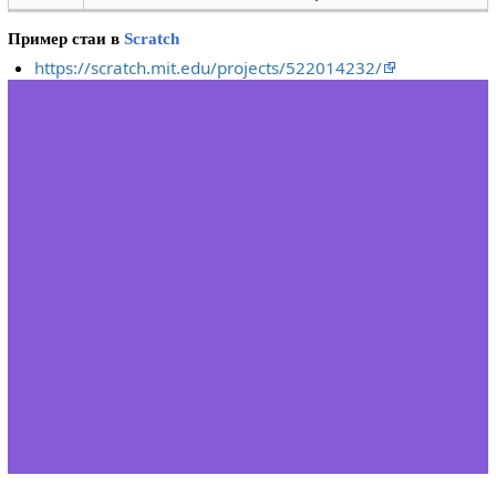
Пример стаи в
Scratch
https://scratch.mit.edu/projects/522014232/