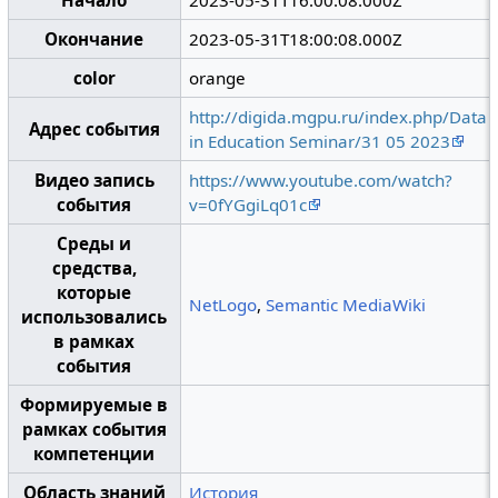
Начало
2023-05-31T16:00:08.000Z
Окончание
2023-05-31T18:00:08.000Z
color
orange
http://digida.mgpu.ru/index.php/Data
Адрес события
in Education Seminar/31 05 2023
Видео запись
https://www.youtube.com/watch?
события
v=0fYGgiLq01c
Среды и
средства,
которые
NetLogo
,
Semantic MediaWiki
использовались
в рамках
события
Формируемые в
рамках события
компетенции
Область знаний
История