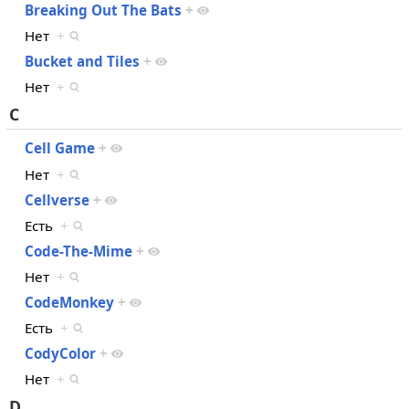
Breaking Out The Bats
+
Нет
+
Bucket and Tiles
+
Нет
+
C
Cell Game
+
Нет
+
Cellverse
+
Есть
+
Code-The-Mime
+
Нет
+
CodeMonkey
+
Есть
+
CodyColor
+
Нет
+
D