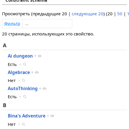
Constraint schema
Просмотреть (
предыдущие 20
|
следующие 20
) (
20
|
50
|
Фильтр
20 страницы, использующих это свойство.
A
Ai dungeon
+
Есть
+
Algebrace
+
Нет
+
AutoThinking
+
Есть
+
B
Bina's Adventure
+
Нет
+