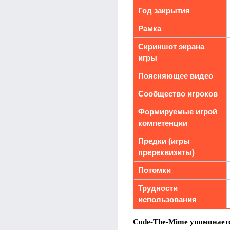
Год закрытия
Рамка
Скриншот экрана
игры
Поясняющее видео
Сообщество игроков
Формируемые игрой
компетенции
Предки (игры
пререквизиты)
Потомки
Трудности
использования
Code-The-Mime упоминаетс