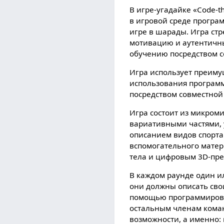
В игре-угадайке «Code-
в игровой среде програ
игре в шарады. Игра ст
мотивацию и аутентичны
обучению посредством 
Игра использует преиму
использования программ
посредством совместной
Игра состоит из микроми
вариативными частями, 
описанием видов спорта
вспомогательного мате
тела и цифровым 3D-пре
В каждом раунде один и
они должны описать сво
помощью программирова
остальным членам коман
возможности, а именно: