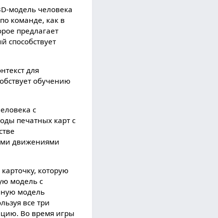
3D-модель человека
по команде, как в
орое предлагает
й способствует
нтекст для
собствует обучению
человека с
оды печатных карт с
стве
кими движениями
 карточку, которую
ую модель с
нную модель
льзуя все три
ацию. Во время игры