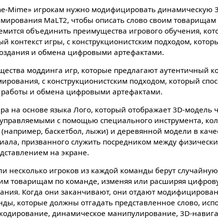
the-Mime» игрокам нужно модифицировать динамическую 
ммирования MaLT2, чтобы описать слово своим товарищам 
ремится объединить преимущества игрового обучения, кот
й контекст игры, с конструкционистским подходом, которы
создания и обмена цифровыми артефактами.
щества моддинга игр, которые предлагают аутентичный ко
ирования, с конструкционистским подходом, который спо
 работы и обмена цифровыми артефактами.
ра на основе языка Лого, который отображает 3D-модель 
управляемыми с помощью специального инструмента, кол
 (например, баскетбол, лыжи) и деревянной модели в каче
риала, призванного служить посредником между физичес
дставлением на экране.
ли несколько игроков из каждой команды берут случайную
им товарищам по команде, изменяя или расширяя цифров
ния. Когда они заканчивают, они отдают модифицирова
ды, которые должны отгадать представленное слово, испо
 кодирование, динамическое манипулирование, 3D-навиг