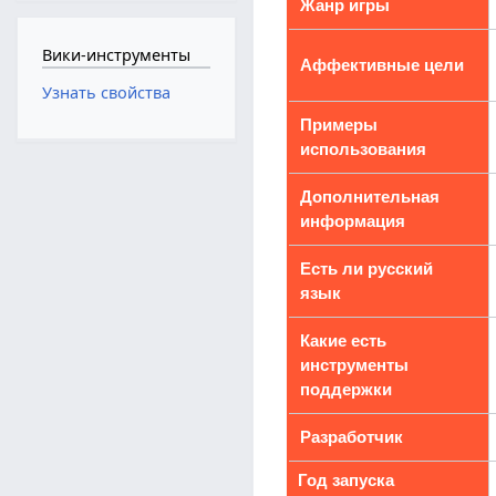
Жанр игры
Вики-инструменты
Аффективные цели
Узнать свойства
Примеры
использования
Дополнительная
информация
Есть ли русский
язык
Какие есть
инструменты
поддержки
Разработчик
Год запуска