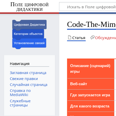
Поле цифровой
дидактики
Code-The-Mim
Статья
Обсужден
Навигация
Описание (сценарий)
игры
Заглавная страница
Свежие правки
Веб-сайт
Случайная страница
Справка по
MediaWiki
Где запускается игра
Служебные
страницы
Для какого возраста