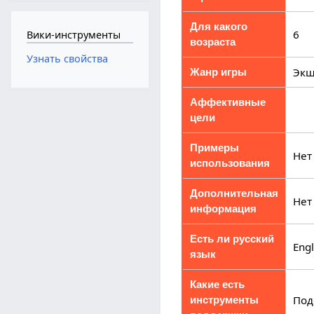
Для какого
6
Вики-инструменты
возраста
Узнать свойства
Эк
Жанр игры
Аффективные
цели
Примеры
Нет
использования
Дополнительная
Нет
информация
Есть ли русский
Engl
язык
Какие есть
Под
инструменты