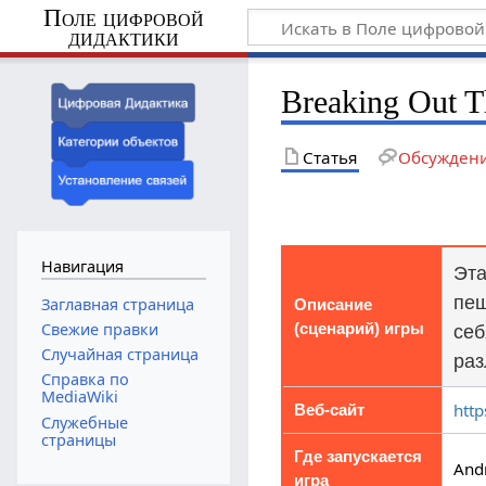
Поле цифровой
дидактики
Breaking Out T
Статья
Обсужден
Навигация
Эта
пещ
Заглавная страница
Описание
Свежие правки
(сценарий) игры
себ
Случайная страница
раз
Справка по
MediaWiki
htt
Веб-сайт
Служебные
страницы
Где запускается
Andr
игра