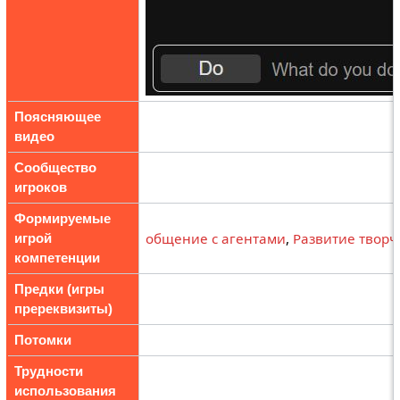
Поясняющее
видео
Сообщество
игроков
Формируемые
общение с агентами
,
Развитие твор
игрой
компетенции
Предки (игры
пререквизиты)
Потомки
Трудности
использования