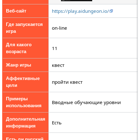
https://play.aidungeon.io/
Веб-сайт
Где запускается
on-line
игра
Для какого
11
возраста
квест
Жанр игры
Аффективные
пройти квест
цели
Примеры
Вводные обучающие уровни
использования
Дополнительная
Есть
информация
Есть ли русский