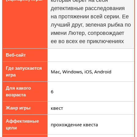
детективные расследования
на протяжении всей серии. Ее
лучший друг, зеленая рыбка по
имени Лютер, сопровождает
ее во всех ее приключениях
Веб-сайт
Где запускается
Mac, Windows, iOS, Android
игра
Для какого
6
возраста
квест
Жанр игры
Аффективные
прохождение квеста
цели