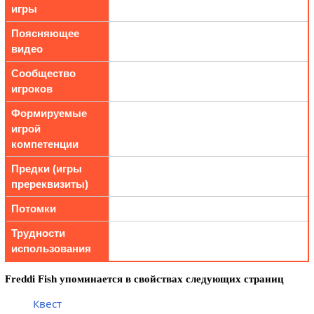
игры
Поясняющее
видео
Сообщество
игроков
Формируемые
игрой
компетенции
Предки (игры
пререквизиты)
Потомки
Трудности
использования
Freddi Fish упоминается в свойствах следующих страниц
Квест