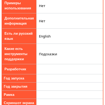
Примеры
Нет
использования
Дополнительная
Нет
информация
Есть ли русский
English
язык
Какие есть
Подсказки
инструменты
поддержки
Разработчик
Год запуска
Год закрытия
Рамка
Скриншот экрана