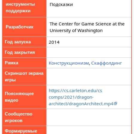
Подсказки
инструменты
поддержки
The Center for Game Science at the
Разработчик
University of Washington
2014
Год запуска
Год закрытия
Конструкционизм
,
Скаффолдинг
Рамка
Скриншот экрана
игры
https://cs.carleton.edu/cs
Поясняющее
comps/2021/dragon-
видео
architect/dragonArchitect.mp4
Сообщество
игроков
Формируемые