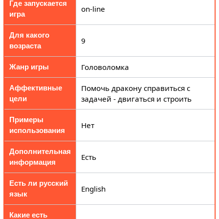
Где запускается
on-line
игра
Для какого
9
возраста
Головоломка
Жанр игры
Помочь дракону справиться с
Аффективные
задачей - двигаться и строить
цели
Примеры
Нет
использования
Дополнительная
Есть
информация
Есть ли русский
English
язык
Какие есть