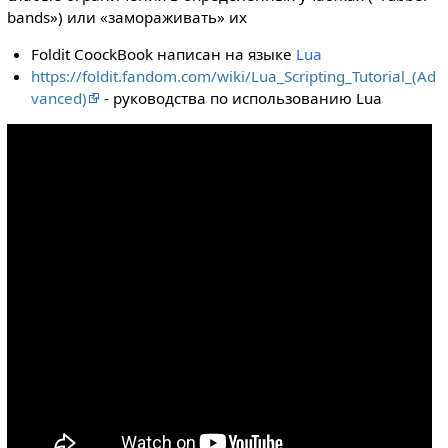
bands») или «замораживать» их
Foldit CoockBook написан на языке
Lua
https://foldit.fandom.com/wiki/Lua_Scripting_Tutorial_(Ad
vanced)
- руководства по использованию Lua