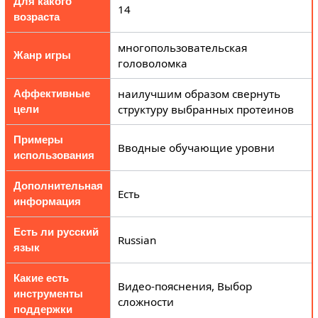
Для какого
14
возраста
многопользовательская
Жанр игры
головоломка
наилучшим образом свернуть
Аффективные
структуру выбранных протеинов
цели
Примеры
Вводные обучающие уровни
использования
Дополнительная
Есть
информация
Есть ли русский
Russian
язык
Какие есть
Видео-пояснения, Выбор
инструменты
сложности
поддержки