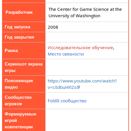
The Center for Game Science at the
Разработчик
University of Washington
2008
Год запуска
Год закрытия
Исследовательское обучение
,
Рамка
Место связности
Скриншот экрана
игры
https://www.youtube.com/watch?
Поясняющее
v=UIdbul4fiZs
видео
Сообщество
FoldIt сообщество
игроков
Формируемые
игрой
компетенции