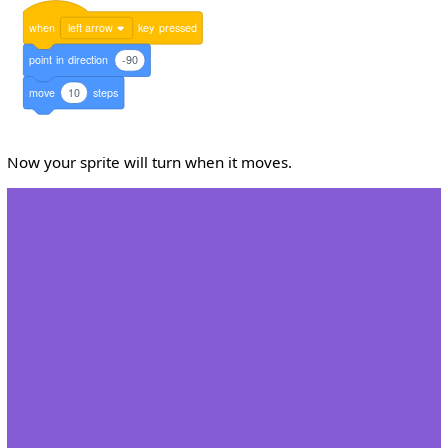
when
left arrow
key
pressed
point
in
direction
-90
move
10
steps
Now your sprite will turn when it moves.