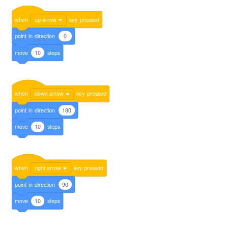
when
up arrow
key
pressed
point
in
direction
0
move
10
steps
when
down arrow
key
pressed
point
in
direction
180
move
10
steps
when
right arrow
key
pressed
point
in
direction
90
move
10
steps