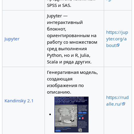
SPSS и SAS.
Jupyter —
интерактивный
блокнот,
https://jup
ориентированным на
Jupyter
yter.org/a
работу со множеством
bout
сред выполнения
Python, но и R, Julia,
Scala и ряда других.
Генеративная модель,
создающая
изображения по
описанию.
https://rud
Kandinsky 2.1
alle.ru/