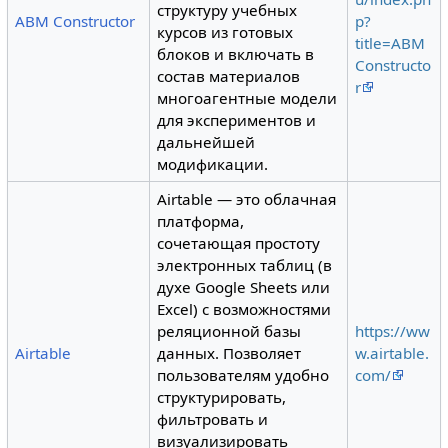
структуру учебных
ABM Constructor
p?
курсов из готовых
title=ABM
блоков и включать в
Constructo
состав материалов
r
многоагентные модели
для экспериментов и
дальнейшей
модификации.
Airtable — это облачная
платформа,
сочетающая простоту
электронных таблиц (в
духе Google Sheets или
Excel) с возможностями
реляционной базы
https://ww
Airtable
данных. Позволяет
w.airtable.
пользователям удобно
com/
структурировать,
фильтровать и
визуализировать