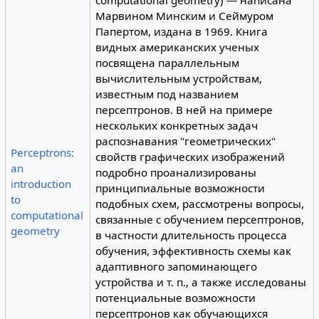
computational geometry) — написана
Марвином Минским и Сеймуром
Папертом, издана в 1969. Книга
видных американских ученых
посвящена параллельным
вычислительным устройствам,
известным под названием
персептронов. В ней на примере
нескольких конкретных задач
распознавания "геометрических"
Perceptrons:
свойств графических изображений
an
подробно проанализированы
introduction
принципиальные возможности
to
подобных схем, рассмотрены вопросы,
computational
связанные с обучением персептронов,
geometry
в частности длительность процесса
обучения, эффективность схемы как
адаптивного запоминающего
устройства и т. п., а также исследованы
потенциальные возможности
персептронов как обучающихся