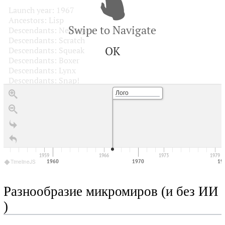
Launch year: 1967
Ancestors: Lisp
Swipe to Navigate
Descendants: NetLogo
Descendants: Scratch
OK
Descendants: Squeak
Descendants: Boxer
Descendants: Lynx
Descendants: Snap!
Лого
1959
1966
1973
1979
1960
1970
19
TimelineJS
Разнообразие микромиров (и без ИИ
)