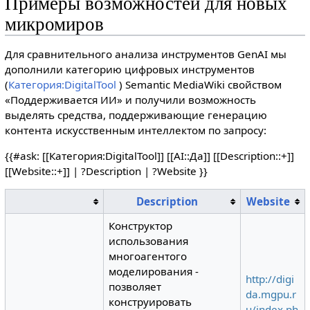
Примеры возможностей для новых
микромиров
Для сравнительного анализа инструментов GenAI мы
дополнили категорию цифровых инструментов
(
Категория:DigitalTool
) Semantic MediaWiki свойством
«Поддерживается ИИ» и получили возможность
выделять средства, поддерживающие генерацию
контента искусственным интеллектом по запросу:
{{#ask: [[Категория:DigitalTool]] [[AI::Да]] [[Description::+]]
[[Website::+]] | ?Description | ?Website }}
Description
Website
Конструктор
использования
многоагентого
моделирования -
http://digi
позволяет
da.mgpu.r
конструировать
u/index.ph