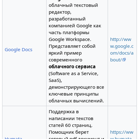
облачный текстовый
редактор,
разработанный
компанией Google как
часть платформы
Google Workspace.
http://ww
Представляет собой
w.google.c
Google Docs
яркий пример
om/docs/a
современного
bout/
облачного сервиса
(Software as a Service,
SaaS),
демонстрирующего все
ключевые принципы
облачных вычислений.
Поддержка в
написании текстов
статей 60 страниц.
Помощник берет
https://ww
Humata
готовый pdf документ и
w.humata.