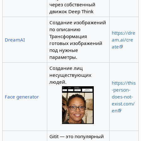
через собственный
движок Deep Think
Создание изображений
по описанию
https://dre
Трансформация
DreamAI
am.ai/cre
готовых изображений
ate
под нужные
параметры.
Создание лиц
несуществующих
людей.
https://this
-person-
Face generator
does-not-
exist.com/
en
Gitit — это популярный