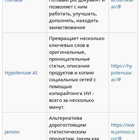
позволяет с ним
ai/
работать, улучшать,
дополнять, находить
заимствования
Превращает несколько
ключевых слов в
оригинальные,
проницательные
статьи, описания
https://hy
Hypotenuse AI
продуктов и копию
potenuse.
социальных сетей с
ai/
помощью
копирайтинга ИИ -
всего за несколько
минут.
Альтернатива
дорогостоящим
https://ww
Jamovi
статистическим
w.jamovi.o
продуктам, таким как
rg/