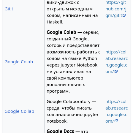
вики-движок с
https://git
Gitit
открытым исходным
hub.com/j
кодом, написанный на
gm/gitit
Haskell.
Google Colab
— сервис,
созданный Google,
который предоставляет
возможность работать с
https://col
кодом на языке Python
ab.researc
Google Colab
через Jupyter Notebook,
h.google.c
не устанавливая на
om/
свой компьютер
дополнительных
программ.
Google Colaboratory —
https://col
среда, чтобы писать
ab.researc
Google Collab
код аналогично jupyter
h.google.c
notebook.
om/
Google Docs
— это