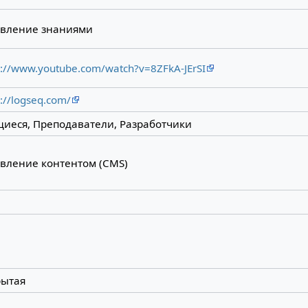
авление знаниями
s://www.youtube.com/watch?v=8ZFkA-JErSI
s://logseq.com/
иеся, Преподаватели, Разработчики
вление контентом (CMS)
рытая