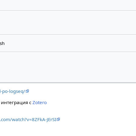
9
ish
d-po-logseq/
ь интеграция с
Zotero
.com/watch?v=8ZFkA-JErSI