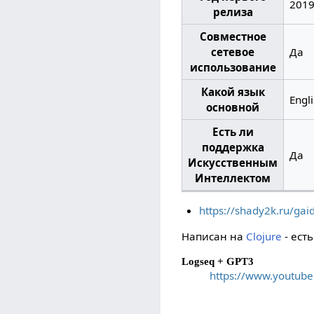
201
релиза
Совместное
сетевое
Да
использование
Какой язык
Engl
основной
Есть ли
поддержка
Да
Искусственным
Интеллектом
https://shady2k.ru/gai
Написан на
Clojure
- ест
Logseq + GPT3
https://www.youtube