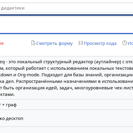
ие
Смотреть форму
Просмотр кода
Ис
eq - это локальный структурный редактор (аутлайнер) с о
м, который работает с использованием локальных тексто
down и Org-mode. Подходит для базы знаний, организаци
ка дел. Распространёнными назначениями в использован
т быть организация идей, задач, многоуровневые чек-лис
ктами.
т + граф
ко десктоп