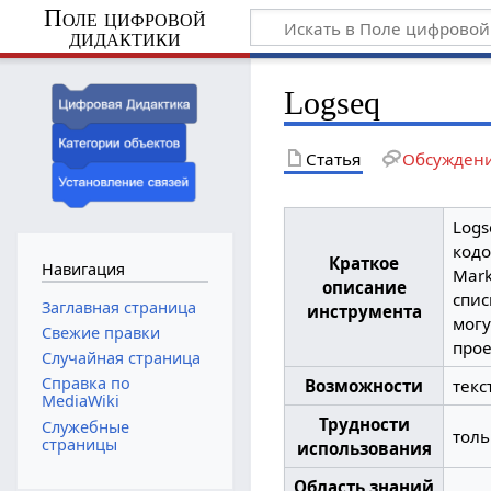
Поле цифровой
дидактики
Logseq
Статья
Обсужден
Logs
кодо
Краткое
Навигация
Mark
описание
спис
Заглавная страница
инструмента
могу
Свежие правки
прое
Случайная страница
Справка по
Возможности
текс
MediaWiki
Трудности
Служебные
толь
страницы
использования
Область знаний