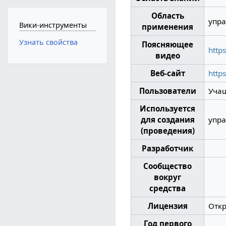
Область
упр
Вики-инструменты
применения
Узнать свойства
Поясняющее
http
видео
Веб-сайт
http
Пользователи
Учащ
Используется
для создания
упра
(проведения)
Разработчик
Сообщество
вокруг
средства
Лицензия
Отк
Год первого