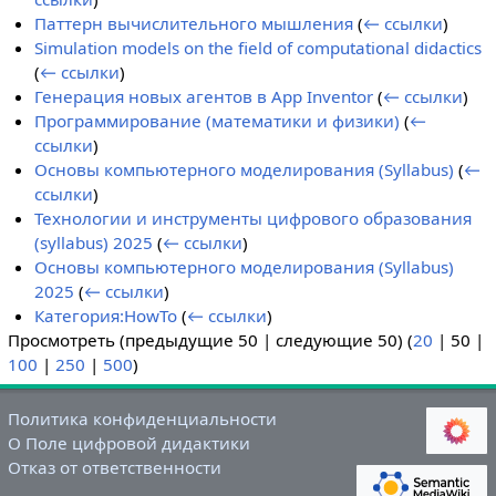
Паттерн вычислительного мышления
(
← ссылки
)
Simulation models on the field of computational didactics
(
← ссылки
)
Генерация новых агентов в App Inventor
(
← ссылки
)
Программирование (математики и физики)
(
←
ссылки
)
Основы компьютерного моделирования (Syllabus)
(
←
ссылки
)
Технологии и инструменты цифрового образования
(syllabus) 2025
(
← ссылки
)
Основы компьютерного моделирования (Syllabus)
2025
(
← ссылки
)
Категория:HowTo
(
← ссылки
)
Просмотреть (
предыдущие 50
|
следующие 50
) (
20
|
50
|
100
|
250
|
500
)
Политика конфиденциальности
О Поле цифровой дидактики
Отказ от ответственности